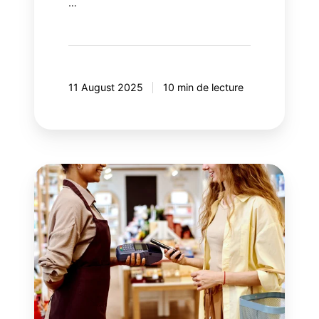
…
11 August 2025
10 min de lecture
Les
2
dimensions
de
la
performance
des
programmes
de