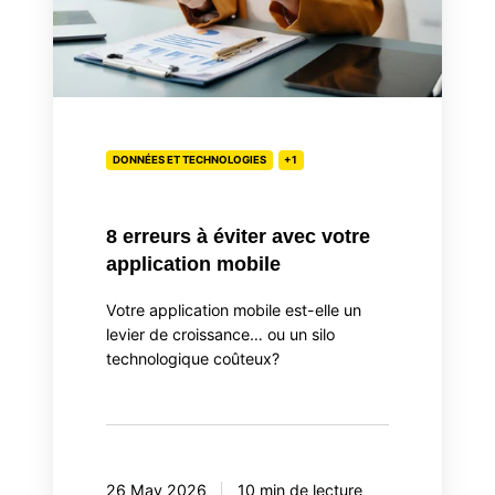
application
mobile
DONNÉES ET TECHNOLOGIES
+1
8 erreurs à éviter avec votre
application mobile
Votre application mobile est-elle un
levier de croissance… ou un silo
technologique coûteux?
26 May 2026
10 min de lecture