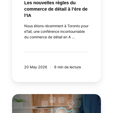
Les nouvelles règles du
commerce de détail à l’ère de
l’IA
Nous étions récemment à Toronto pour
eTail, une conférence incontournable
du commerce de détail en A …
20 May 2026
6 min de lecture
Orchestrateur
d'agents
IA: