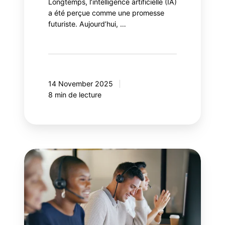
Longtemps, l’intelligence artificielle (IA)
a été perçue comme une promesse
futuriste. Aujourd’hui, …
14 November 2025
8 min de lecture
Période
d'incertitude:
comment
les
marques
B2C