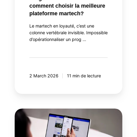
comment choisir la meilleure
plateforme martech?
Le martech en loyauté, c’est une
colonne vertébrale invisible. Impossible
d’opérationnaliser un prog …
2 March 2026
11 min de lecture
Pourquoi
intégrer
la
gamification