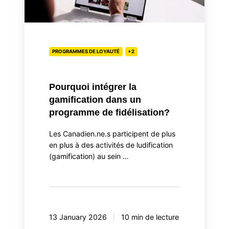
dans
un
programme
de
PROGRAMMES DE LOYAUTÉ
+2
fidélisation?
Pourquoi intégrer la
gamification dans un
programme de fidélisation?
Les Canadien.ne.s participent de plus
en plus à des activités de ludification
(gamification) au sein …
13 January 2026
10 min de lecture