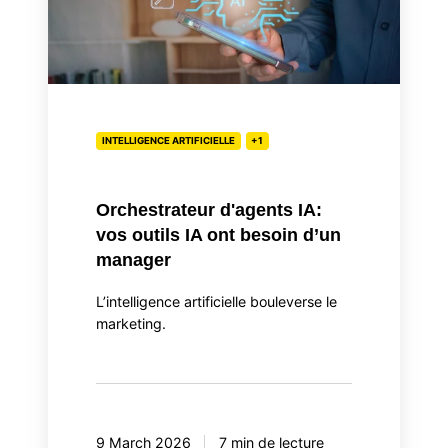
vos
outils
IA
ont
besoin
d’un
INTELLIGENCE ARTIFICIELLE
+1
manager
Orchestrateur d'agents IA:
vos outils IA ont besoin d’un
manager
L’intelligence artificielle bouleverse le
marketing.
9 March 2026
7 min de lecture