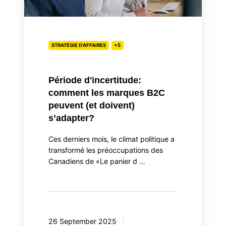
peuvent
(et
doivent)
s’adapter?
STRATÉGIE D'AFFAIRES
+5
Période d'incertitude:
comment les marques B2C
peuvent (et doivent)
s’adapter?
Ces derniers mois, le climat politique a
transformé les préoccupations des
Canadiens de «Le panier d …
26 September 2025