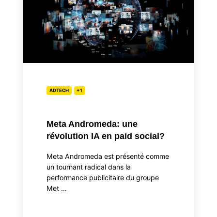
révolution
IA
en
paid
social?
ADTECH
+1
Meta Andromeda: une
révolution IA en paid social?
Meta Andromeda est présenté comme
un tournant radical dans la
performance publicitaire du groupe
Met …