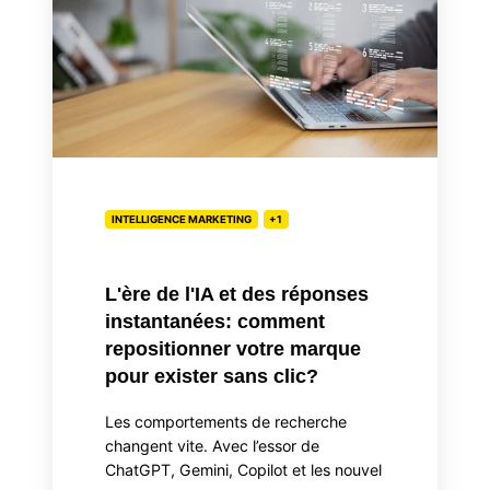
l'IA
et
des
réponses
instantanées:
comment
repositionner
votre
INTELLIGENCE MARKETING
+1
marque
pour
exister
L'ère de l'IA et des réponses
sans
instantanées: comment
clic?
repositionner votre marque
pour exister sans clic?
Les comportements de recherche
changent vite. Avec l’essor de
ChatGPT, Gemini, Copilot et les nouvel