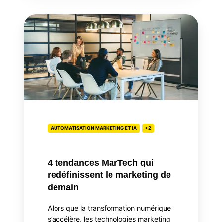
4
tendances
MarTech
qui
redéfinissent
le
marketing
de
demain
AUTOMATISATION MARKETING ET IA
+2
4 tendances MarTech qui
redéfinissent le marketing de
demain
Alors que la transformation numérique
s’accélère, les technologies marketing