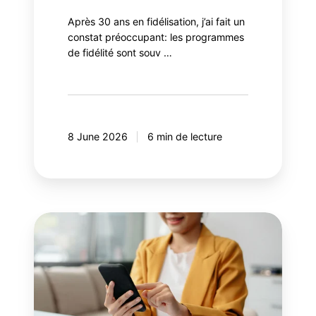
Après 30 ans en fidélisation, j’ai fait un
constat préoccupant: les programmes
de fidélité sont souv …
8 June 2026
6 min de lecture
8
erreurs
à
éviter
avec
votre