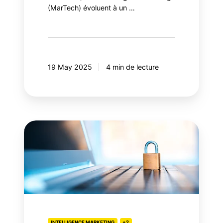
(MarTech) évoluent à un …
19 May 2025
4 min de lecture
Content
Security
Policy
(CSP):
votre
sécurité
web
bloque-
INTELLIGENCE MARKETING
+2