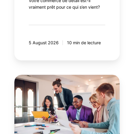
Votre commerce de détail est-il
vraiment prêt pour ce qui s’en vient?
5 August 2026
10 min de lecture
Guide
pour
la
gestion
efficace
des
parties
prenantes