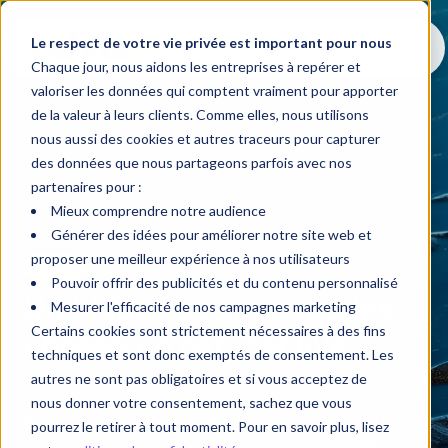
Le respect de votre vie privée est important pour nous
Chaque jour, nous aidons les entreprises à repérer et
valoriser les données qui comptent vraiment pour apporter
de la valeur à leurs clients. Comme elles, nous utilisons
nous aussi des cookies et autres traceurs pour capturer
des données que nous partageons parfois avec nos
partenaires pour :
Mieux comprendre notre audience
Générer des idées pour améliorer notre site web et
proposer une meilleur expérience à nos utilisateurs
Blogue
Pouvoir offrir des publicités et du contenu personnalisé
Un blogue pour mettre les
Mesurer l'efficacité de nos campagnes marketing
Certains cookies sont strictement nécessaires à des fins
choses en perspective
techniques et sont donc exemptés de consentement. Les
autres ne sont pas obligatoires et si vous acceptez de
nous donner votre consentement, sachez que vous
Bienvenue dans
Perspective
, un espace de partage
pourrez le retirer à tout moment. Pour en savoir plus, lisez
de connaissances pour aller au-delà des tendances,