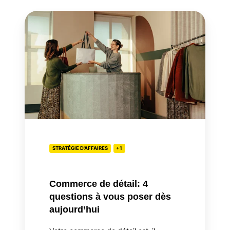
Commerce
de
détail:
4
questions
à
vous
poser
dès
aujourd’hui
STRATÉGIE D'AFFAIRES
+1
Commerce de détail: 4
questions à vous poser dès
aujourd’hui