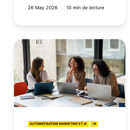
26 May 2026
10 min de lecture
Programme
de
fidélité:
comment
choisir
la
meilleure
plateforme
martech?
AUTOMATISATION MARKETING ET IA
+9