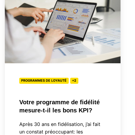
de
fidélité
mesure-
t-
il
les
bons
KPI?
PROGRAMMES DE LOYAUTÉ
+2
Votre programme de fidélité
mesure-t-il les bons KPI?
Après 30 ans en fidélisation, j’ai fait
un constat préoccupant: les