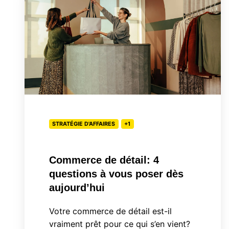
détail:
4
questions
à
vous
poser
dès
aujourd’hui
STRATÉGIE D'AFFAIRES
+1
Commerce de détail: 4
questions à vous poser dès
aujourd’hui
Votre commerce de détail est-il
vraiment prêt pour ce qui s’en vient?