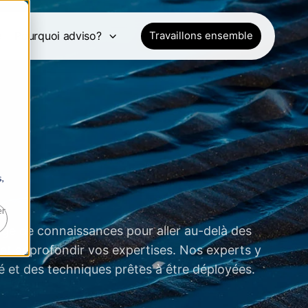
e
Pourquoi adviso?
Travaillons ensemble
,
er
age de connaissances pour aller au-delà des
et approfondir vos expertises. Nos experts y
é et des techniques prêtes à être déployées.