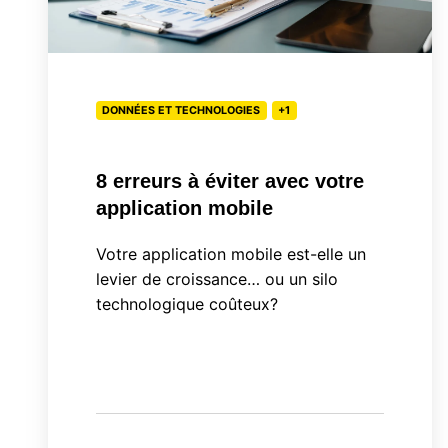
mobile
DONNÉES ET TECHNOLOGIES
+1
8 erreurs à éviter avec votre
application mobile
Votre application mobile est-elle un
levier de croissance… ou un silo
technologique coûteux?