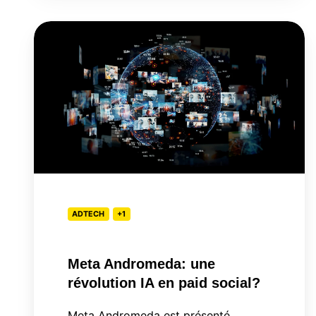
Meta
Andromeda:
une
révolution
IA
en
paid
social?
ADTECH
+1
Meta Andromeda: une
révolution IA en paid social?
Meta Andromeda est présenté