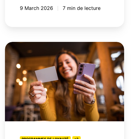
9 March 2026
7 min de lecture
Top
10
des
meilleurs
programmes
de
fidélisation
au
Canada