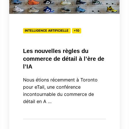
à
l’ère
de
l’IA
INTELLIGENCE ARTIFICIELLE
+10
Les nouvelles règles du
commerce de détail à l’ère de
l’IA
Nous étions récemment à Toronto
pour eTail, une conférence
incontournable du commerce de
détail en A …