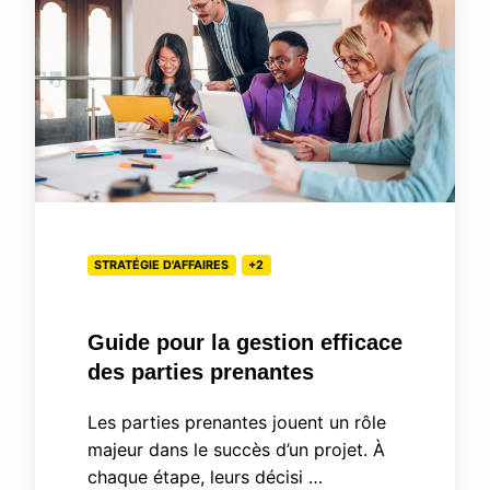
la
gestion
efficace
des
parties
prenantes
STRATÉGIE D'AFFAIRES
+2
Guide pour la gestion efficace
des parties prenantes
Les parties prenantes jouent un rôle
majeur dans le succès d’un projet. À
chaque étape, leurs décisi …