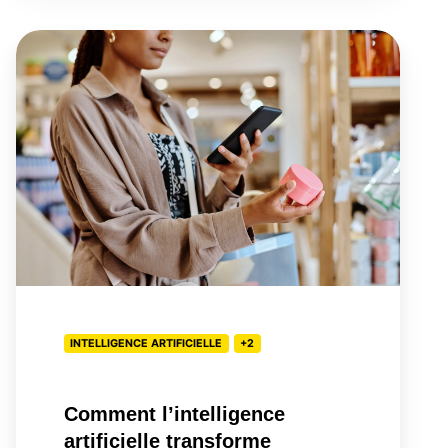
Comment
l’intelligence
artificielle
transforme
l’expérience
client
(CX)
INTELLIGENCE ARTIFICIELLE
+2
Comment l’intelligence
artificielle transforme