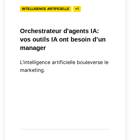
besoin
INTELLIGENCE ARTIFICIELLE
+1
d’un
manager
Orchestrateur d'agents IA:
vos outils IA ont besoin d’un
manager
L’intelligence artificielle bouleverse le
marketing.