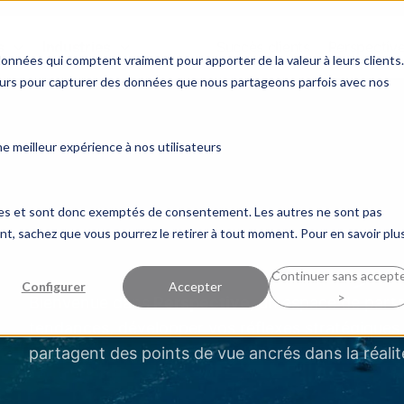
s
Industries
Succès clients
Perspectiv
données qui comptent vraiment pour apporter de la valeur à leurs clients.
ceurs pour capturer des données que nous partageons parfois avec nos
 meilleur expérience à nos utilisateurs
ques et sont donc exemptés de consentement. Les autres ne sont pas
, sachez que vous pourrez le retirer à tout moment. Pour en savoir plus
Continuer sans accept
Configurer
Accepter
>
Bienvenue dans
Perspective
, un espace de part
tendances, développer vos réflexes stratégiques 
partagent des points de vue ancrés dans la réalit