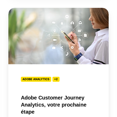
Adobe
Customer
Journey
Analytics,
votre
prochaine
étape
ADOBE ANALYTICS
+2
Adobe Customer Journey
Analytics, votre prochaine
étape