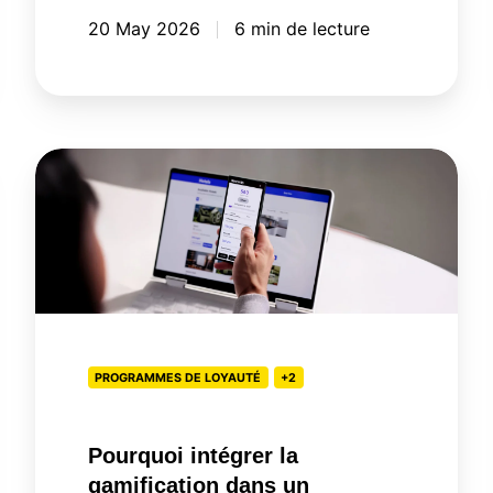
20 May 2026
6 min de lecture
Pourquoi
intégrer
la
gamification
dans
un
programme
de
PROGRAMMES DE LOYAUTÉ
+2
fidélisation?
Pourquoi intégrer la
gamification dans un