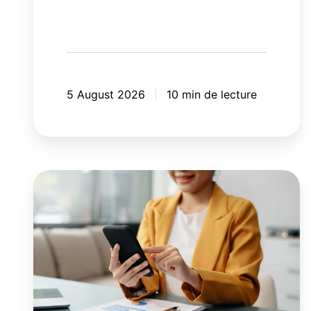
5 August 2026
10 min de lecture
8
erreurs
à
éviter
avec
votre
application