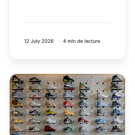
12 July 2026
4 min de lecture
Les
nouvelles
règles
du
commerce
de
détail