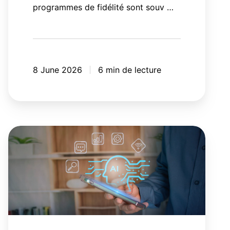
programmes de fidélité sont souv …
8 June 2026
6 min de lecture
Orchestrateur
d'agents
IA:
vos
outils
IA
ont