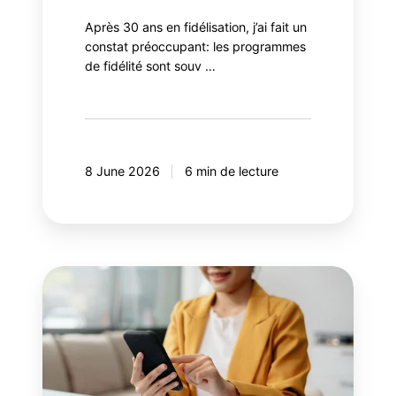
Après 30 ans en fidélisation, j’ai fait un
constat préoccupant: les programmes
de fidélité sont souv …
8 June 2026
6 min de lecture
8
erreurs
à
éviter
avec
votre