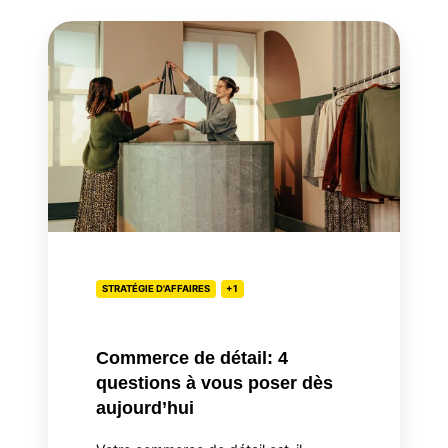
Commerce
de
détail:
4
questions
à
vous
poser
dès
aujourd’hui
STRATÉGIE D'AFFAIRES
+1
Commerce de détail: 4
questions à vous poser dès
aujourd’hui