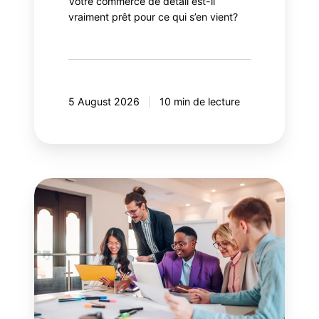
Votre commerce de détail est-il
vraiment prêt pour ce qui s’en vient?
5 August 2026
10 min de lecture
Guide
pour
la
gestion
efficace
des
parties
prenantes