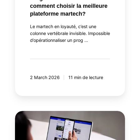
comment choisir la meilleure
plateforme martech?
Le martech en loyauté, c’est une
colonne vertébrale invisible. Impossible
d’opérationnaliser un prog …
2 March 2026
11 min de lecture
Pourquoi
intégrer
la
gamification