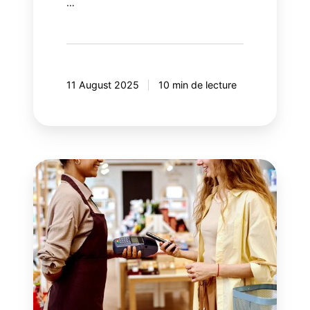
…
11 August 2025
10 min de lecture
Les
2
dimensions
de
la
performance
des
programmes
de