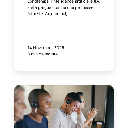
Longtemps, l’intelligence artificielle (IA)
a été perçue comme une promesse
futuriste. Aujourd’hui, …
14 November 2025
8 min de lecture
Période
d'incertitude:
comment
les
marques
B2C