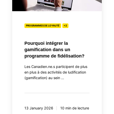
dans
un
programme
de
PROGRAMMES DE LOYAUTÉ
+2
fidélisation?
Pourquoi intégrer la
gamification dans un
programme de fidélisation?
Les Canadien.ne.s participent de plus
en plus à des activités de ludification
(gamification) au sein …
13 January 2026
10 min de lecture