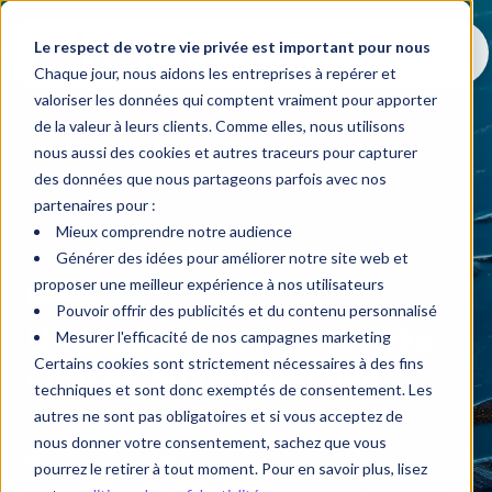
Le respect de votre vie privée est important pour nous
Chaque jour, nous aidons les entreprises à repérer et
valoriser les données qui comptent vraiment pour apporter
de la valeur à leurs clients. Comme elles, nous utilisons
nous aussi des cookies et autres traceurs pour capturer
des données que nous partageons parfois avec nos
partenaires pour :
Mieux comprendre notre audience
Générer des idées pour améliorer notre site web et
proposer une meilleur expérience à nos utilisateurs
Blogue
Pouvoir offrir des publicités et du contenu personnalisé
Un blogue pour mettre les
Mesurer l'efficacité de nos campagnes marketing
Certains cookies sont strictement nécessaires à des fins
choses en perspective
techniques et sont donc exemptés de consentement. Les
autres ne sont pas obligatoires et si vous acceptez de
nous donner votre consentement, sachez que vous
Bienvenue dans
Perspective
, un espace de partage
pourrez le retirer à tout moment. Pour en savoir plus, lisez
de connaissances pour aller au-delà des tendances,