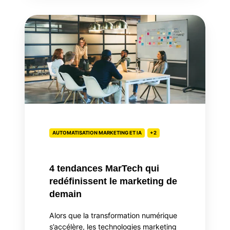
4
tendances
MarTech
qui
redéfinissent
le
marketing
de
demain
AUTOMATISATION MARKETING ET IA
+2
4 tendances MarTech qui
redéfinissent le marketing de
demain
Alors que la transformation numérique
s’accélère, les technologies marketing