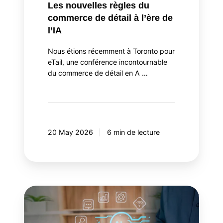
Les nouvelles règles du
commerce de détail à l’ère de
l’IA
Nous étions récemment à Toronto pour
eTail, une conférence incontournable
du commerce de détail en A …
20 May 2026
6 min de lecture
Orchestrateur
d'agents
IA: