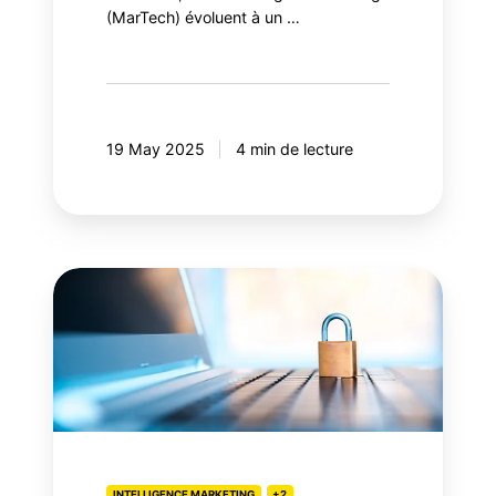
(MarTech) évoluent à un …
19 May 2025
4 min de lecture
Content
Security
Policy
(CSP):
votre
sécurité
web
bloque-
INTELLIGENCE MARKETING
+2