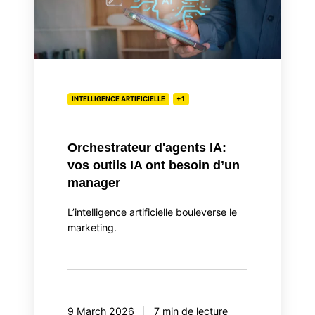
vos
outils
IA
ont
besoin
d’un
INTELLIGENCE ARTIFICIELLE
+1
manager
Orchestrateur d'agents IA:
vos outils IA ont besoin d’un
manager
L’intelligence artificielle bouleverse le
marketing.
9 March 2026
7 min de lecture