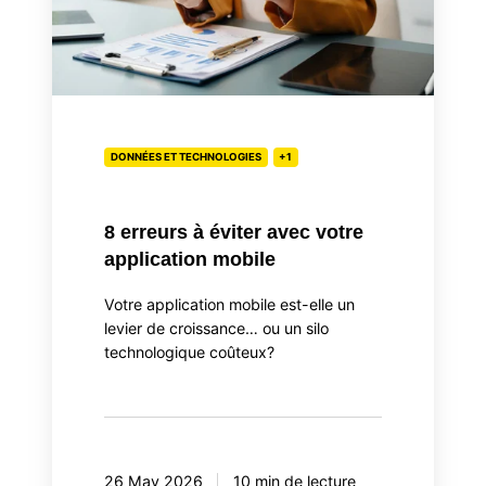
application
mobile
DONNÉES ET TECHNOLOGIES
+1
8 erreurs à éviter avec votre
application mobile
Votre application mobile est-elle un
levier de croissance… ou un silo
technologique coûteux?
26 May 2026
10 min de lecture