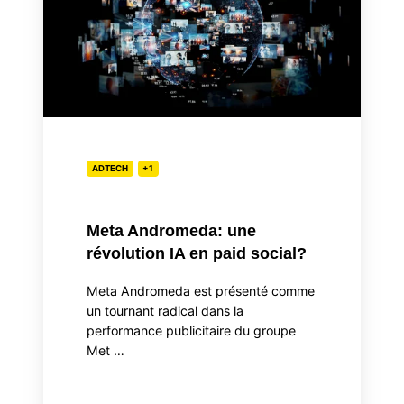
révolution
IA
en
paid
social?
ADTECH
+1
Meta Andromeda: une
révolution IA en paid social?
Meta Andromeda est présenté comme
un tournant radical dans la
performance publicitaire du groupe
Met …