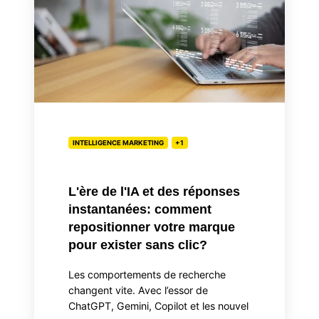
l'IA
et
des
réponses
instantanées:
comment
repositionner
votre
INTELLIGENCE MARKETING
+1
marque
pour
exister
L'ère de l'IA et des réponses
sans
instantanées: comment
clic?
repositionner votre marque
pour exister sans clic?
Les comportements de recherche
changent vite. Avec l’essor de
ChatGPT, Gemini, Copilot et les nouvel