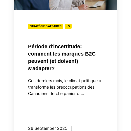
peuvent
(et
doivent)
s’adapter?
STRATÉGIE D'AFFAIRES
+5
Période d'incertitude:
comment les marques B2C
peuvent (et doivent)
s’adapter?
Ces derniers mois, le climat politique a
transformé les préoccupations des
Canadiens de «Le panier d …
26 September 2025