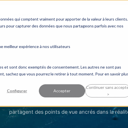
s
Industries
Succès clients
Perspectiv
données qui comptent vraiment pour apporter de la valeur à leurs clients.
ceurs pour capturer des données que nous partageons parfois avec nos
 meilleur expérience à nos utilisateurs
ques et sont donc exemptés de consentement. Les autres ne sont pas
, sachez que vous pourrez le retirer à tout moment. Pour en savoir plus
Continuer sans accept
Configurer
Accepter
>
Bienvenue dans
Perspective
, un espace de part
tendances, développer vos réflexes stratégiques 
partagent des points de vue ancrés dans la réalit