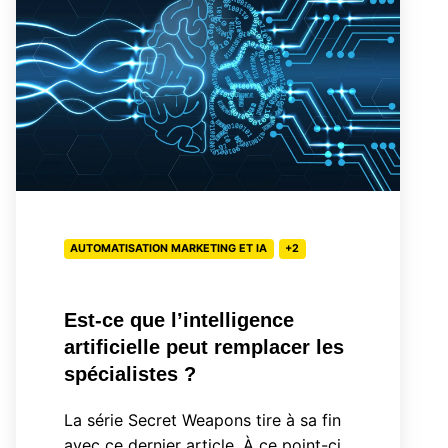
que
l’intelligence
artificielle
peut
remplacer
les
spécialistes
?
AUTOMATISATION MARKETING ET IA
+2
Est-ce que l’intelligence
artificielle peut remplacer les
spécialistes ?
La série Secret Weapons tire à sa fin
avec ce dernier article. À ce point-ci,