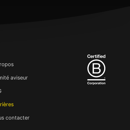
irant. Vous pouvez modifier vos préférences ou
ut temps.
ropos
ité aviseur
G
rières
s contacter