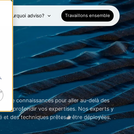
e
Pourquoi adviso?
Travaillons ensemble
,
er
age de connaissances pour aller au-delà des
et approfondir vos expertises. Nos experts y
é et des techniques prêtes à être déployées.