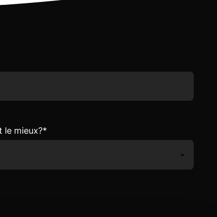
t le mieux?
*
u contenu pertinent et des invitations à des
e la part d’Adviso. Nous partageons seulement