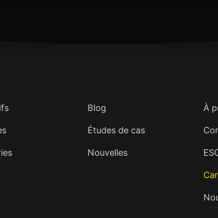
ce qui est utile et insp
vous désabonner en to
ifs
Blog
À p
es
Études de cas
Com
ries
Nouvelles
ES
Car
Nou