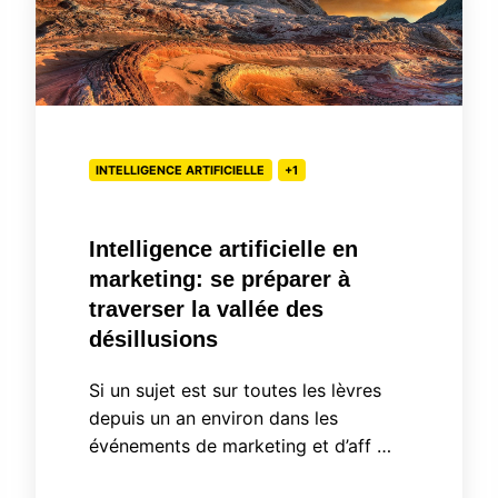
en
marketing:
se
préparer
à
INTELLIGENCE ARTIFICIELLE
+1
traverser
la
vallée
Intelligence artificielle en
des
marketing: se préparer à
désillusions
traverser la vallée des
désillusions
Si un sujet est sur toutes les lèvres
depuis un an environ dans les
événements de marketing et d’aff …