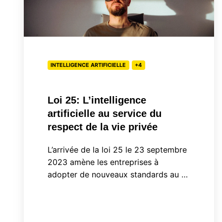
L’intelligence
artificielle
au
service
INTELLIGENCE ARTIFICIELLE
+4
du
respect
de
Loi 25: L’intelligence
la
artificielle au service du
vie
respect de la vie privée
privée
L’arrivée de la loi 25 le 23 septembre
2023 amène les entreprises à
adopter de nouveaux standards au …