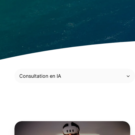
Consultation en IA
Loi
25: