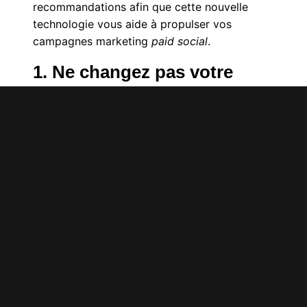
recommandations afin que cette nouvelle
technologie vous aide à propulser vos
campagnes marketing
paid social
.
1. Ne changez pas votre
structure du jour au
lendemain
Chaque compte et chaque annonceur est
différent. La consolidation totale n’est pas la
solution pour tout le monde. Réfléchissez bien
à votre stratégie, et testez, avant de décider
de fusionner l’ensemble de vos campagnes.
2. Testez Andromeda de
manière contrôlée