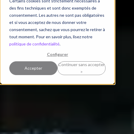
Certains cookies sont strictement nécessaires à
des fins techniques et sont donc exemptés de
consentement. Les autres ne sont pas obligatoires
et si vous acceptez de nous donner votre
consentement, sachez que vous pourrez le retirer à
tout moment. Pour en savoir plus, lisez notre
politique de confidentialité
.
Configurer
Continuer sans accepter
Accepter
>