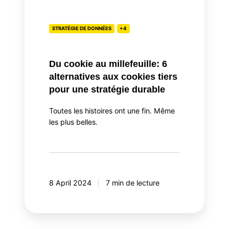
6
alternatives
aux
STRATÉGIE DE DONNÉES
+4
cookies
tiers
Du cookie au millefeuille: 6
pour
alternatives aux cookies tiers
une
pour une stratégie durable
stratégie
durable
Toutes les histoires ont une fin. Même
les plus belles.
8 April 2024
7 min de lecture