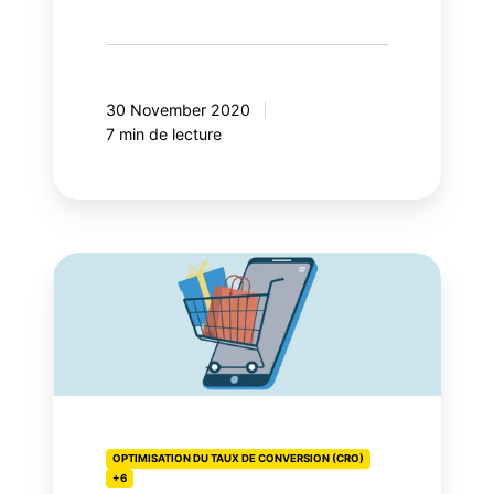
30 November 2020
7 min de lecture
Évolution
du
commerce
en
ligne:
le
client
au
OPTIMISATION DU TAUX DE CONVERSION (CRO)
+6
coeur