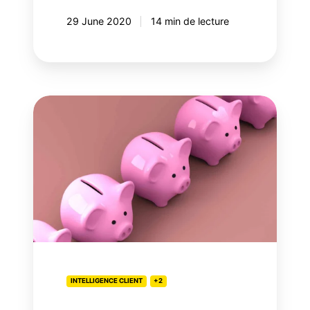
29 June 2020
14 min de lecture
[Infographie]
Tendances
bancaires
au
Canada:
comment
les
canaux
numériques
transforment
les
INTELLIGENCE CLIENT
+2
habitudes