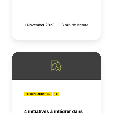
1 November 2023
8 min de lecture
4
initiatives
à
intégrer
dans
vos
plans
PERSONNALISATION
+5
marketing
pour
4 initiatives à intégrer dans
2024!