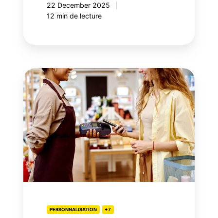
22 December 2025
12 min de lecture
Les
2
dimensions
de
la
performance
des
programmes
de
fidélisation
PERSONNALISATION
+7