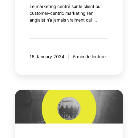
Le marketing centré sur le client ou
customer-centric marketing (en
anglais) n’a jamais vraiment qui …
16 January 2024
5 min de lecture
Comment
utiliser
le
SEO
pour
comprendre