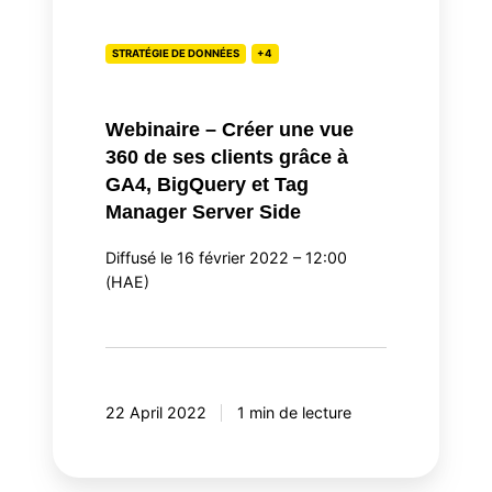
vue
360
STRATÉGIE DE DONNÉES
+4
de
ses
clients
Webinaire – Créer une vue
grâce
360 de ses clients grâce à
à
GA4, BigQuery et Tag
GA4,
Manager Server Side
BigQuery
Diffusé le 16 février 2022 – 12:00
et
(HAE)
Tag
Manager
Server
Side
22 April 2022
1 min de lecture