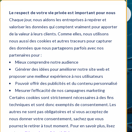
Le respect de votre vie privée est important pour nous
Chaque jour, nous aidons les entreprises à repérer et
valoriser les données qui comptent vraiment pour apporter
de la valeur à leurs clients. Comme elles, nous utilisons
nous aussi des cookies et autres traceurs pour capturer
des données que nous partageons parfois avec nos
partenaires pour :
Mieux comprendre notre audience
Générer des idées pour améliorer notre site web et
proposer une meilleur expérience à nos utilisateurs
Blogue
Pouvoir offrir des publicités et du contenu personnalisé
Un blogue pour mettre les
Mesurer l'efficacité de nos campagnes marketing
Certains cookies sont strictement nécessaires à des fins
choses en perspective
techniques et sont donc exemptés de consentement. Les
autres ne sont pas obligatoires et si vous acceptez de
nous donner votre consentement, sachez que vous
Bienvenue dans
Perspective
, un espace de partage
pourrez le retirer à tout moment. Pour en savoir plus, lisez
de connaissances pour aller au-delà des tendances,