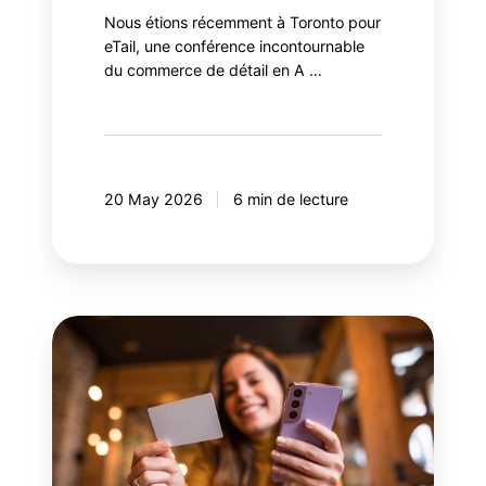
Nous étions récemment à Toronto pour
eTail, une conférence incontournable
du commerce de détail en A …
20 May 2026
6 min de lecture
Top
10
des
meilleurs
programmes
de