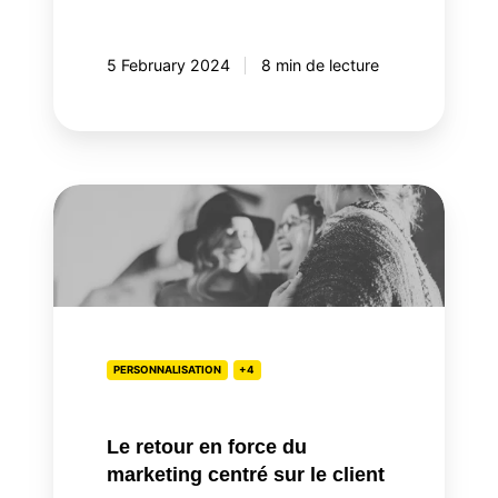
5 February 2024
8 min de lecture
Le
retour
en
force
du
marketing
centré
PERSONNALISATION
+4
sur
le
Le retour en force du
client
marketing centré sur le client