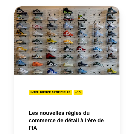
Les
nouvelles
règles
du
commerce
de
détail
à
l’ère
de
l’IA
INTELLIGENCE ARTIFICIELLE
+10
Les nouvelles règles du
commerce de détail à l’ère de
l’IA