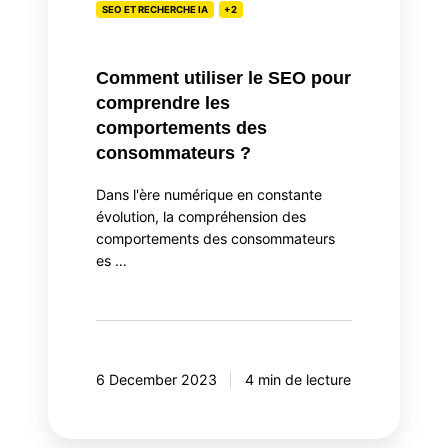
les
SEO ET RECHERCHE IA
+2
comportements
des
Comment utiliser le SEO pour
consommateurs
comprendre les
?
comportements des
consommateurs ?
Dans l'ère numérique en constante
évolution, la compréhension des
comportements des consommateurs
es …
6 December 2023
4 min de lecture