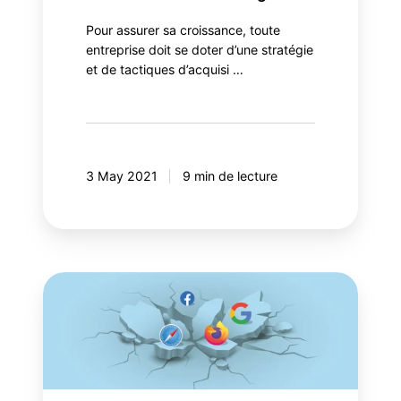
Pour assurer sa croissance, toute
entreprise doit se doter d’une stratégie
et de tactiques d’acquisi …
3 May 2021
9 min de lecture
L’érosion
annoncée
de
vos
revenus
numériques