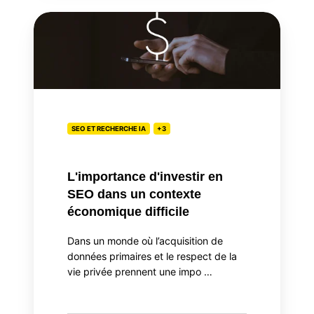
L'importance
d'investir
en
SEO
dans
un
contexte
SEO ET RECHERCHE IA
+3
économique
difficile
L'importance d'investir en
SEO dans un contexte
économique difficile
Dans un monde où l’acquisition de
données primaires et le respect de la
vie privée prennent une impo …