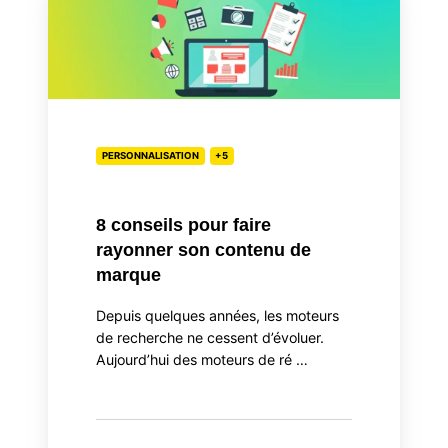
conseils
pour
faire
rayonner
son
contenu
de
PERSONNALISATION
+5
marque
8 conseils pour faire
rayonner son contenu de
marque
Depuis quelques années, les moteurs
de recherche ne cessent d’évoluer.
Aujourd’hui des moteurs de ré …