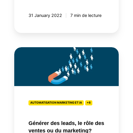
31 January 2022
7 min de lecture
Générer
des
leads,
le
rôle
des
ventes
ou
AUTOMATISATION MARKETING ET IA
+6
du
marketing?
Générer des leads, le rôle des
ventes ou du marketing?