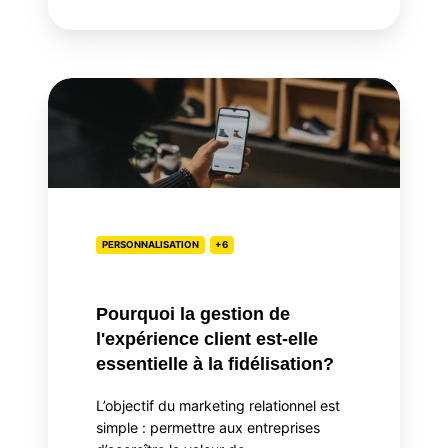
Pourquoi
la
gestion
de
l'expérience
client
est-
PERSONNALISATION
+6
elle
essentielle
Pourquoi la gestion de
à
l'expérience client est-elle
la
essentielle à la fidélisation?
fidélisation?
L’objectif du marketing relationnel est
simple : permettre aux entreprises