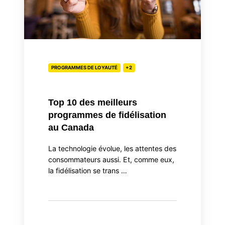
fidélisation
au
Canada
PROGRAMMES DE LOYAUTÉ
+2
Top 10 des meilleurs
programmes de fidélisation
au Canada
La technologie évolue, les attentes des
consommateurs aussi. Et, comme eux,
la fidélisation se trans …