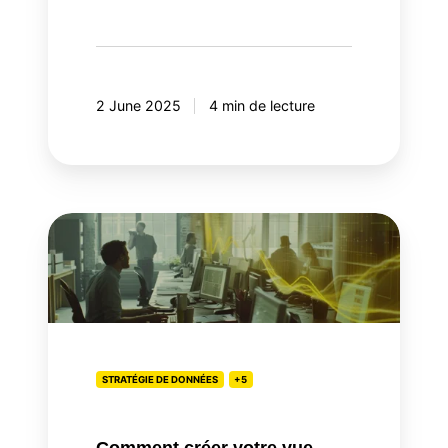
2 June 2025
4 min de lecture
Comment
créer
votre
vue
client
360
dans
STRATÉGIE DE DONNÉES
+5
Snowflake