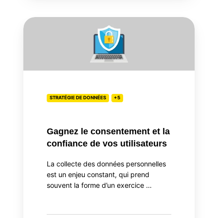
Gagnez
le
consentement
et
la
confiance
de
STRATÉGIE DE DONNÉES
+5
vos
utilisateurs
Gagnez le consentement et la
confiance de vos utilisateurs
La collecte des données personnelles
est un enjeu constant, qui prend
souvent la forme d’un exercice …