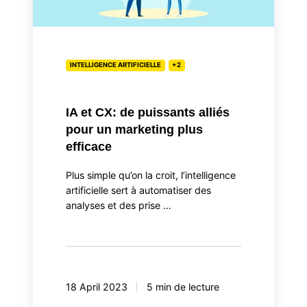
puissants
alliés
pour
un
INTELLIGENCE ARTIFICIELLE
+2
marketing
plus
IA et CX: de puissants alliés
efficace
pour un marketing plus
efficace
Plus simple qu’on la croit, l’intelligence
artificielle sert à automatiser des
analyses et des prise …
18 April 2023
5 min de lecture