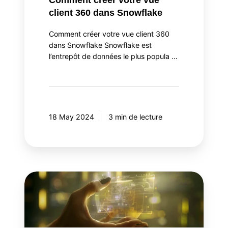
Comment créer votre vue
client 360 dans Snowflake
Comment créer votre vue client 360
dans Snowflake Snowflake est
l’entrepôt de données le plus popula …
18 May 2024
3 min de lecture
Du
cookie
au
millefeuille: