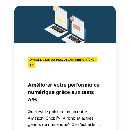
Améliorer
votre
performance
numérique
grâce
aux
tests
A/B
OPTIMISATION DU TAUX DE CONVERSION (CRO)
+5
Améliorer votre performance
numérique grâce aux tests
A/B
Quel est le point commun entre
Amazon, Shopify, Airbnb et autres
géants du numérique? Ce n’est ni le …