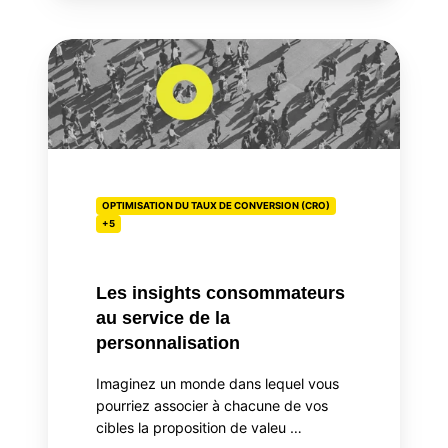
Les
insights
consommateurs
au
service
de
la
OPTIMISATION DU TAUX DE CONVERSION (CRO)
personnalisation
+5
Les insights consommateurs
au service de la
personnalisation
Imaginez un monde dans lequel vous
pourriez associer à chacune de vos
cibles la proposition de valeu …