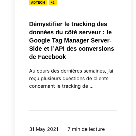
côté
ADTECH
+2
serveur
:
Démystifier le tracking des
le
données du côté serveur : le
Google
Google Tag Manager Server-
Tag
Side et l’API des conversions
Manager
de Facebook
Server-
Au cours des dernières semaines, j’ai
Side
reçu plusieurs questions de clients
et
concernant le tracking de …
l’API
des
conversions
de
Facebook
31 May 2021
7 min de lecture