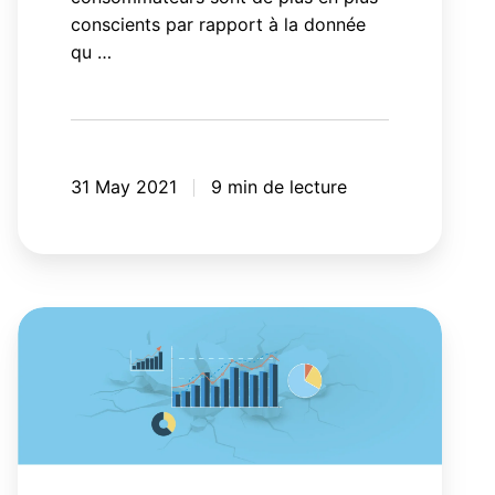
conscients par rapport à la donnée
qu …
31 May 2021
9 min de lecture
Pourquoi
les
indicateurs
de
performance
que