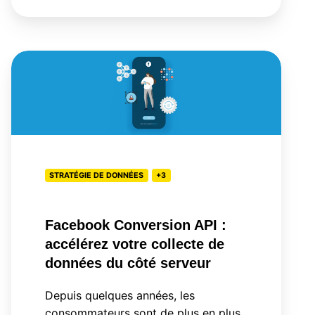
Facebook
Conversion
API
:
accélérez
votre
STRATÉGIE DE DONNÉES
+3
collecte
de
données
Facebook Conversion API :
du
accélérez votre collecte de
côté
données du côté serveur
serveur
Depuis quelques années, les
consommateurs sont de plus en plus