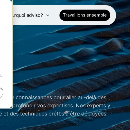
e
Pourquoi adviso?
Travaillons ensemble
,
er
age de connaissances pour aller au-delà des
et approfondir vos expertises. Nos experts y
é et des techniques prêtes à être déployées.