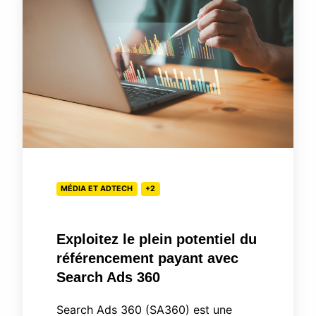
plein
potentiel
du
référencement
payant
avec
Search
Ads
360
MÉDIA ET ADTECH
+2
Exploitez le plein potentiel du
référencement payant avec
Search Ads 360
Search Ads 360 (SA360) est une