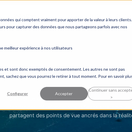
s
Industries
Succès clients
Perspectiv
données qui comptent vraiment pour apporter de la valeur à leurs clients.
ceurs pour capturer des données que nous partageons parfois avec nos
 meilleur expérience à nos utilisateurs
ques et sont donc exemptés de consentement. Les autres ne sont pas
, sachez que vous pourrez le retirer à tout moment. Pour en savoir plus
Continuer sans accept
Configurer
Accepter
>
Bienvenue dans
Perspective
, un espace de part
tendances, développer vos réflexes stratégiques 
partagent des points de vue ancrés dans la réalit