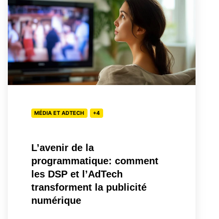
la
programmatique:
comment
les
DSP
et
l’AdTech
transforment
MÉDIA ET ADTECH
+4
la
publicité
L’avenir de la
numérique
programmatique: comment
les DSP et l’AdTech
transforment la publicité
numérique