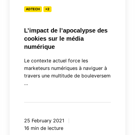
le
ADTECH
+2
média
numérique
L’impact de l’apocalypse des
cookies sur le média
numérique
Le contexte actuel force les
marketeurs numériques à naviguer à
travers une multitude de bouleversem
…
25 February 2021
16 min de lecture