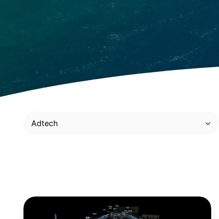
Adtech
Meta
Andromeda: