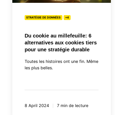
6
alternatives
STRATÉGIE DE DONNÉES
+4
aux
cookies
tiers
Du cookie au millefeuille: 6
pour
alternatives aux cookies tiers
une
pour une stratégie durable
stratégie
Toutes les histoires ont une fin. Même
durable
les plus belles.
8 April 2024
7 min de lecture