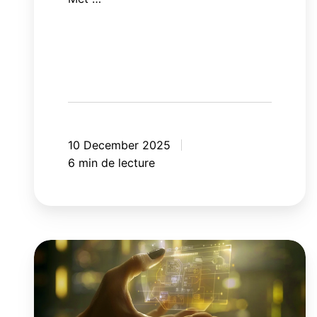
10 December 2025
6 min de lecture
Du
cookie
au
millefeuille: