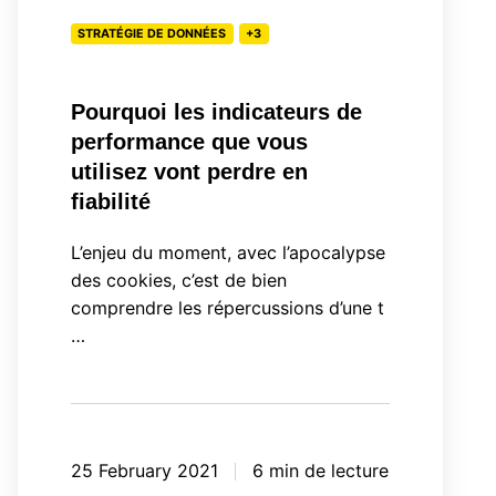
vous
STRATÉGIE DE DONNÉES
+3
utilisez
vont
perdre
Pourquoi les indicateurs de
en
performance que vous
fiabilité
utilisez vont perdre en
fiabilité
L’enjeu du moment, avec l’apocalypse
des cookies, c’est de bien
comprendre les répercussions d’une t
…
25 February 2021
6 min de lecture