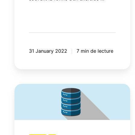
31 January 2022
7 min de lecture
Démystifier
le
tracking
des
données
du