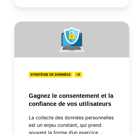
Gagnez
le
consentement
et
la
confiance
STRATÉGIE DE DONNÉES
+5
de
vos
utilisateurs
Gagnez le consentement et la
confiance de vos utilisateurs
La collecte des données personnelles
est un enjeu constant, qui prend
souvent la forme d’un exercice …