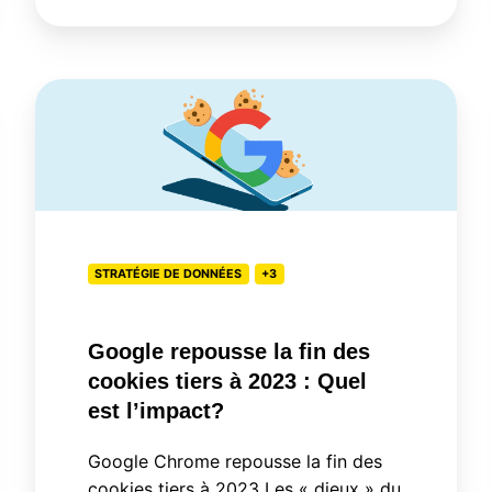
Google
repousse
la
fin
des
cookies
STRATÉGIE DE DONNÉES
+3
tiers
à
2023
Google repousse la fin des
:
cookies tiers à 2023 : Quel
Quel
est l’impact?
est
Google Chrome repousse la fin des
l’impact?
cookies tiers à 2023 Les « dieux » du