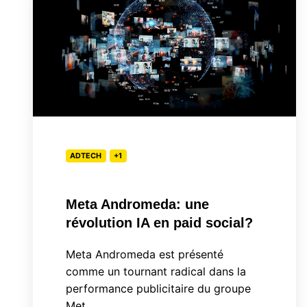
une
révolution
IA
en
paid
social?
ADTECH
+1
Meta Andromeda: une
révolution IA en paid social?
Meta Andromeda est présenté
comme un tournant radical dans la
performance publicitaire du groupe
Met …