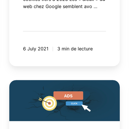
web chez Google semblent avo …
6 July 2021
3 min de lecture
L’impact
de
l’apocalypse
des
cookies
sur