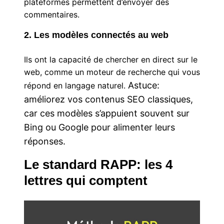
plateformes permettent d’envoyer des
commentaires.
2. Les modèles connectés au web
Ils ont la capacité de chercher en direct sur le
web, comme un moteur de recherche qui vous
Astuce:
répond en langage naturel.
amélio
r
ez
vos
contenus
SEO
classiques,
ca
r
ces
modèles
s’appuient
souvent
su
r
Bing
ou
Google
pou
r
alimente
r
leu
r
s
r
éponses.
Le standard RAPP: les 4
lettres qui comptent