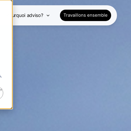
e
Pourquoi adviso?
Travaillons ensemble
,
er