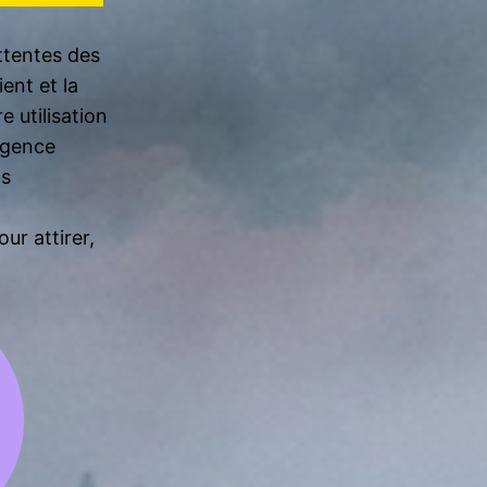
attentes des
ent et la
 utilisation
ligence
ns
ur attirer,