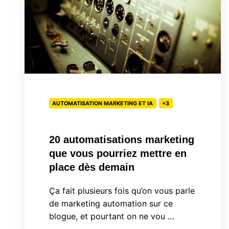
vous
pourriez
mettre
en
place
dès
demain
AUTOMATISATION MARKETING ET IA
+3
20 automatisations marketing
que vous pourriez mettre en
place dès demain
Ça fait plusieurs fois qu’on vous parle
de marketing automation sur ce
blogue, et pourtant on ne vou …