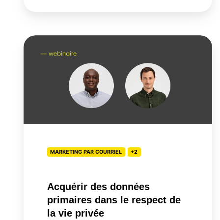
Acquérir
des
données
primaires
dans
le
respect
de
la
MARKETING PAR COURRIEL
+2
vie
privée
Acquérir des données
primaires dans le respect de
la vie privée