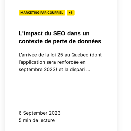
contexte
MARKETING PAR COURRIEL
+5
de
perte
de
L'impact du SEO dans un
données
contexte de perte de données
L’arrivée de la loi 25 au Québec (dont
l’application sera renforcée en
septembre 2023) et la dispari …
6 September 2023
5 min de lecture