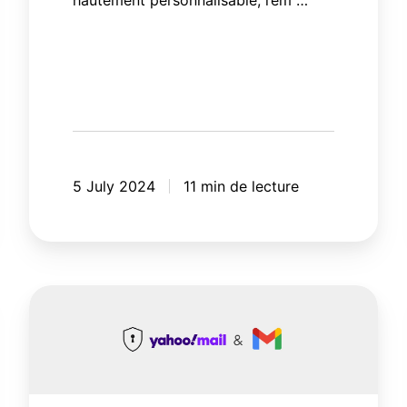
hautement personnalisable, l’em …
5 July 2024
11 min de lecture
Nouvelles
règles
de
Gmail
et