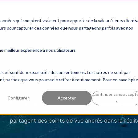
s
Industries
Succès clients
Perspectiv
données qui comptent vraiment pour apporter de la valeur à leurs clients.
ceurs pour capturer des données que nous partageons parfois avec nos
 meilleur expérience à nos utilisateurs
ques et sont donc exemptés de consentement. Les autres ne sont pas
, sachez que vous pourrez le retirer à tout moment. Pour en savoir plus
Continuer sans accept
Configurer
Accepter
>
Bienvenue dans
Perspective
, un espace de part
tendances, développer vos réflexes stratégiques 
partagent des points de vue ancrés dans la réalit