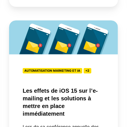
Les
effets
de
iOS
15
sur
AUTOMATISATION MARKETING ET IA
+2
l’e-
mailing
et
Les effets de iOS 15 sur l’e-
les
mailing et les solutions à
solutions
mettre en place
à
immédiatement
mettre
Lors de sa conférence annuelle des