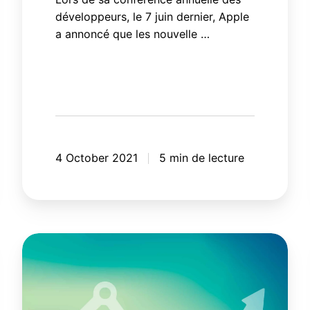
en
développeurs, le 7 juin dernier, Apple
place
a annoncé que les nouvelle …
immédiatement
4 October 2021
5 min de lecture
Comment
redonner
à
Google