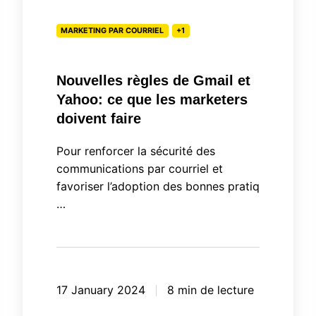
Yahoo:
MARKETING PAR COURRIEL
+1
ce
que
les
Nouvelles règles de Gmail et
marketers
Yahoo: ce que les marketers
doivent
doivent faire
faire
Pour renforcer la sécurité des
communications par courriel et
favoriser l’adoption des bonnes pratiq
…
17 January 2024
8 min de lecture