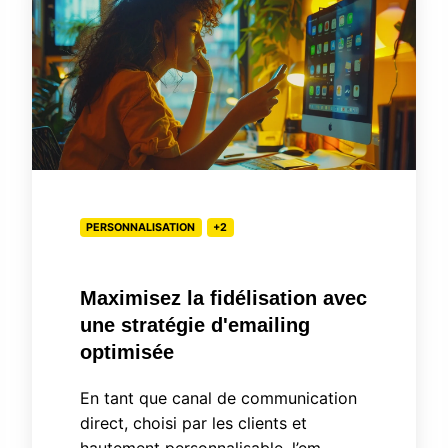
fidélisation
avec
une
stratégie
d'emailing
optimisée
PERSONNALISATION
+2
Maximisez la fidélisation avec
une stratégie d'emailing
optimisée
En tant que canal de communication
direct, choisi par les clients et