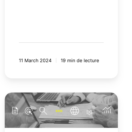
11 March 2024
19 min de lecture
L'impact
du
SEO
dans
un