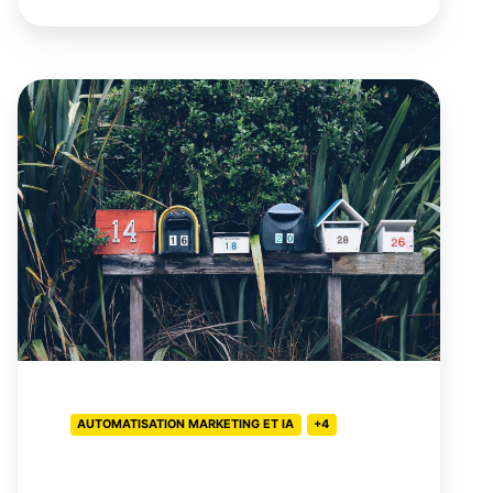
Guide
rapide
pour
une
stratégie
courriel
réussie
AUTOMATISATION MARKETING ET IA
+4