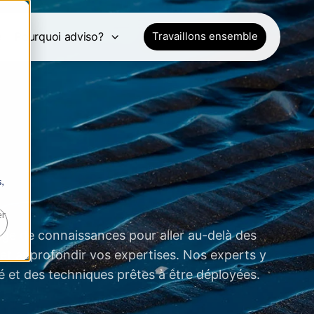
e
Pourquoi adviso?
Travaillons ensemble
,
er
age de connaissances pour aller au-delà des
et approfondir vos expertises. Nos experts y
é et des techniques prêtes à être déployées.