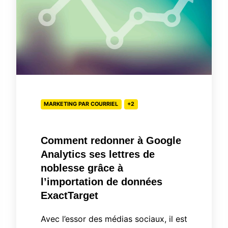
Analytics
ses
lettres
de
noblesse
grâce
à
MARKETING PAR COURRIEL
+2
l’importation
de
données
Comment redonner à Google
ExactTarget
Analytics ses lettres de
noblesse grâce à
l’importation de données
ExactTarget
Avec l’essor des médias sociaux, il est