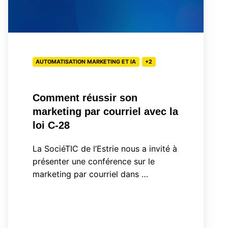
par
courriel
avec
la
AUTOMATISATION MARKETING ET IA
+2
loi
C-
28
Comment réussir son
marketing par courriel avec la
loi C-28
La SociéTIC de l’Estrie nous a invité à
présenter une conférence sur le
marketing par courriel dans …