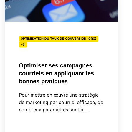
campagnes
courriels
en
appliquant
OPTIMISATION DU TAUX DE CONVERSION (CRO)
les
+3
bonnes
pratiques
Optimiser ses campagnes
courriels en appliquant les
bonnes pratiques
Pour mettre en œuvre une stratégie
de marketing par courriel efficace, de
nombreux paramètres sont à …