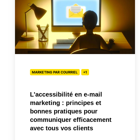
e-
mail
marketing
:
principes
et
bonnes
pratiques
MARKETING PAR COURRIEL
+1
pour
communiquer
L'accessibilité en e-mail
efficacement
marketing : principes et
avec
bonnes pratiques pour
tous
communiquer efficacement
vos
avec tous vos clients
clients