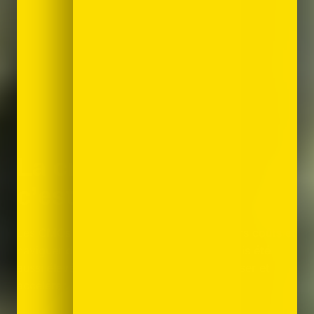
La croissance
c’est une méthode.
|
Les CMOs doivent livrer vite, maîtriser leurs coûts et
naviguer dans une complexité qui n’a jamais été
aussi élevée. On est là pour clarifier, prioriser et
accélérer.