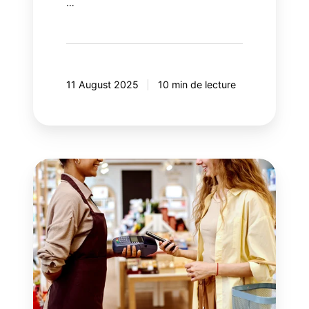
…
11 August 2025
10 min de lecture
Les
2
dimensions
de
la
performance
des
programmes
de