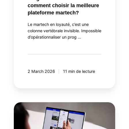
comment choisir la meilleure
plateforme martech?
Le martech en loyauté, c’est une
colonne vertébrale invisible. Impossible
d’opérationnaliser un prog …
2 March 2026
11 min de lecture
Pourquoi
intégrer
la
gamification