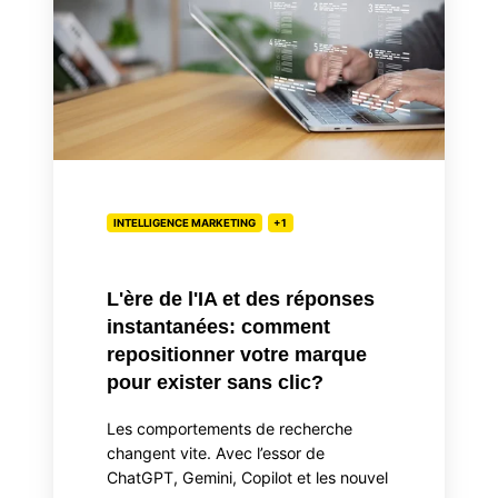
l'IA
et
des
réponses
instantanées:
comment
repositionner
votre
INTELLIGENCE MARKETING
+1
marque
pour
exister
L'ère de l'IA et des réponses
sans
instantanées: comment
clic?
repositionner votre marque
pour exister sans clic?
Les comportements de recherche
changent vite. Avec l’essor de
ChatGPT, Gemini, Copilot et les nouvel