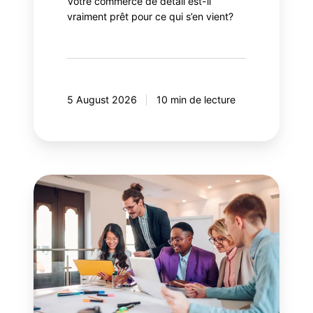
Votre commerce de détail est-il
vraiment prêt pour ce qui s’en vient?
5 August 2026
10 min de lecture
Guide
pour
la
gestion
efficace
des
parties
prenantes