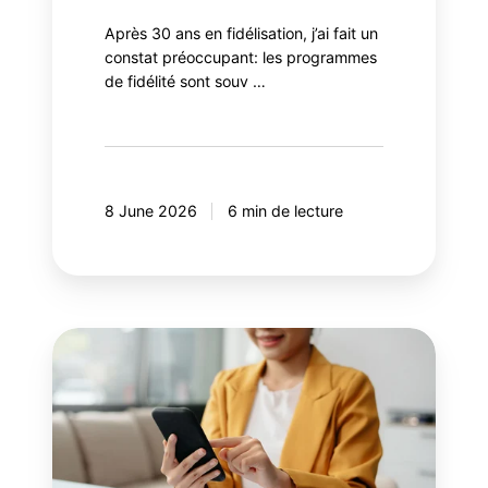
Après 30 ans en fidélisation, j’ai fait un
constat préoccupant: les programmes
de fidélité sont souv …
8 June 2026
6 min de lecture
8
erreurs
à
éviter
avec
votre