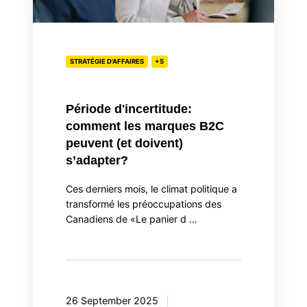
peuvent
(et
doivent)
s’adapter?
STRATÉGIE D'AFFAIRES
+5
Période d'incertitude:
comment les marques B2C
peuvent (et doivent)
s’adapter?
Ces derniers mois, le climat politique a
transformé les préoccupations des
Canadiens de «Le panier d …
26 September 2025