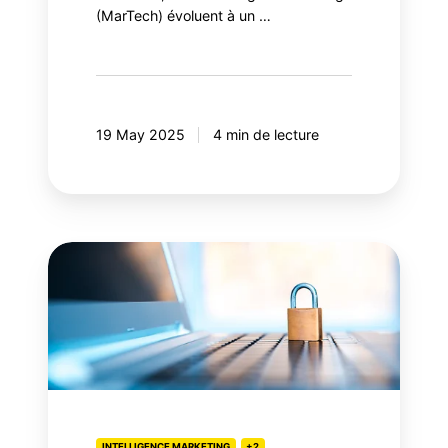
(MarTech) évoluent à un …
19 May 2025
4 min de lecture
Content
Security
Policy
(CSP):
votre
sécurité
web
bloque-
INTELLIGENCE MARKETING
+2