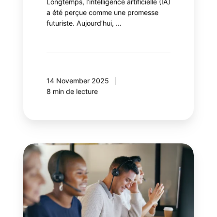
Longtemps, l’intelligence artificielle (IA)
a été perçue comme une promesse
futuriste. Aujourd’hui, …
14 November 2025
8 min de lecture
Période
d'incertitude:
comment
les
marques
B2C