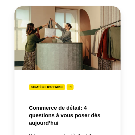
Commerce
de
détail:
4
questions
à
vous
poser
dès
aujourd’hui
STRATÉGIE D'AFFAIRES
+1
Commerce de détail: 4
questions à vous poser dès
aujourd’hui