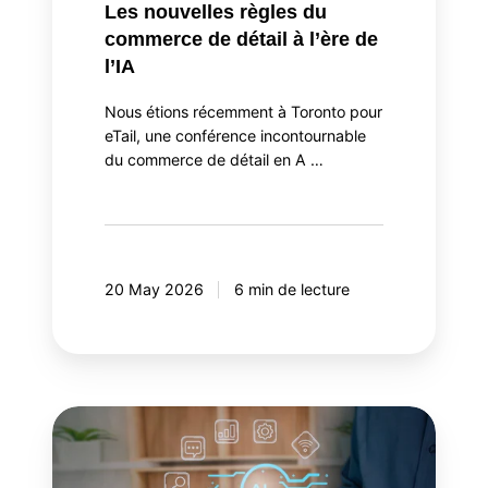
Les nouvelles règles du
commerce de détail à l’ère de
l’IA
Nous étions récemment à Toronto pour
eTail, une conférence incontournable
du commerce de détail en A …
20 May 2026
6 min de lecture
Orchestrateur
d'agents
IA: