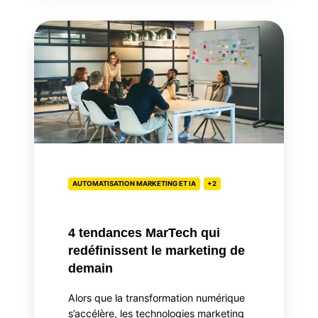
4
tendances
MarTech
qui
redéfinissent
le
marketing
de
demain
AUTOMATISATION MARKETING ET IA
+2
4 tendances MarTech qui
redéfinissent le marketing de
demain
Alors que la transformation numérique
s’accélère, les technologies marketing