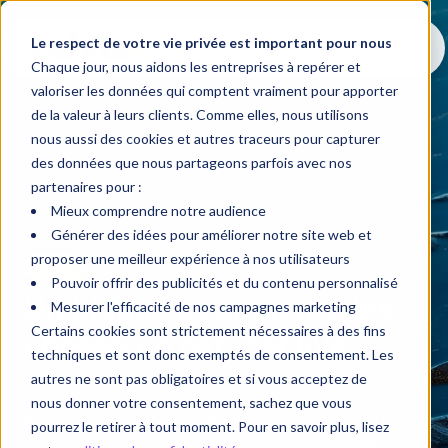
Le respect de votre vie privée est important pour nous
Chaque jour, nous aidons les entreprises à repérer et
valoriser les données qui comptent vraiment pour apporter
de la valeur à leurs clients. Comme elles, nous utilisons
nous aussi des cookies et autres traceurs pour capturer
des données que nous partageons parfois avec nos
partenaires pour :
Mieux comprendre notre audience
Générer des idées pour améliorer notre site web et
proposer une meilleur expérience à nos utilisateurs
Blogue
Pouvoir offrir des publicités et du contenu personnalisé
Un blogue pour mettre les
Mesurer l'efficacité de nos campagnes marketing
Certains cookies sont strictement nécessaires à des fins
choses en perspective
techniques et sont donc exemptés de consentement. Les
autres ne sont pas obligatoires et si vous acceptez de
nous donner votre consentement, sachez que vous
Bienvenue dans
Perspective
, un espace de partage
pourrez le retirer à tout moment. Pour en savoir plus, lisez
de connaissances pour aller au-delà des tendances,