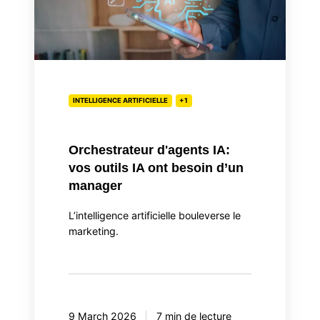
vos
outils
IA
ont
besoin
d’un
INTELLIGENCE ARTIFICIELLE
+1
manager
Orchestrateur d'agents IA:
vos outils IA ont besoin d’un
manager
L’intelligence artificielle bouleverse le
marketing.
9 March 2026
7 min de lecture