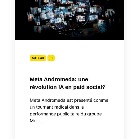
révolution
IA
en
paid
social?
ADTECH
+1
Meta Andromeda: une
révolution IA en paid social?
Meta Andromeda est présenté comme
un tournant radical dans la
performance publicitaire du groupe
Met …