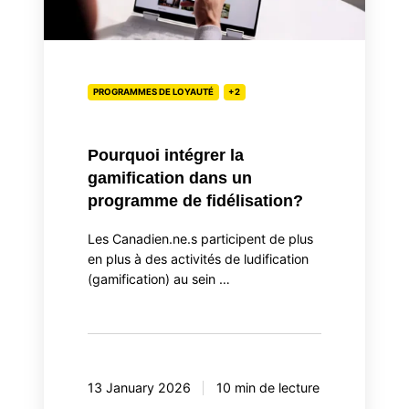
dans
un
programme
de
PROGRAMMES DE LOYAUTÉ
+2
fidélisation?
Pourquoi intégrer la
gamification dans un
programme de fidélisation?
Les Canadien.ne.s participent de plus
en plus à des activités de ludification
(gamification) au sein …
13 January 2026
10 min de lecture