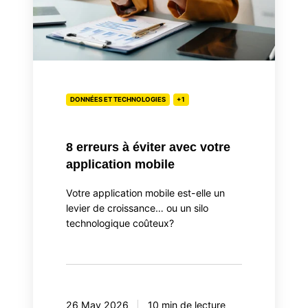
application
mobile
DONNÉES ET TECHNOLOGIES
+1
8 erreurs à éviter avec votre
application mobile
Votre application mobile est-elle un
levier de croissance… ou un silo
technologique coûteux?
26 May 2026
10 min de lecture