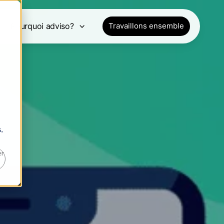
e
Pourquoi adviso?
Travaillons ensemble
,
er