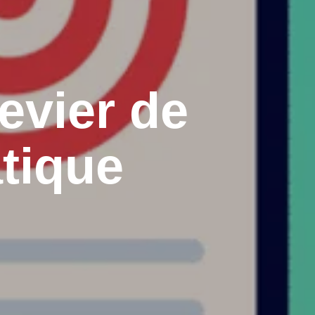
evier de
tique