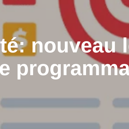
ité: nouveau l
e programma