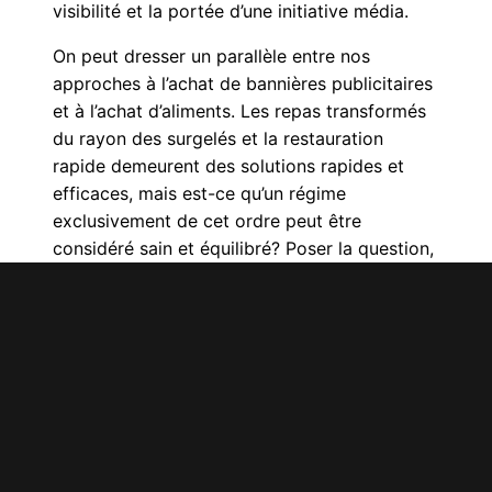
visibilité et la portée d’une initiative média.
On peut dresser un parallèle entre nos
approches à l’achat de bannières publicitaires
et à l’achat d’aliments. Les repas transformés
du rayon des surgelés et la restauration
rapide demeurent des solutions rapides et
efficaces, mais est-ce qu’un régime
exclusivement de cet ordre peut être
considéré sain et équilibré? Poser la question,
c’est y répondre. Seule une alimentation
complète et variée nous assure d’un régime
sain et équilibré, et nous devons appliquer la
même approche à la planification et à
l’exécution des achats publicitaires.
Pour conclure, nous assistons à des
changements profonds qui ont une incidence
sur la publicité dite
display
. L’achat média