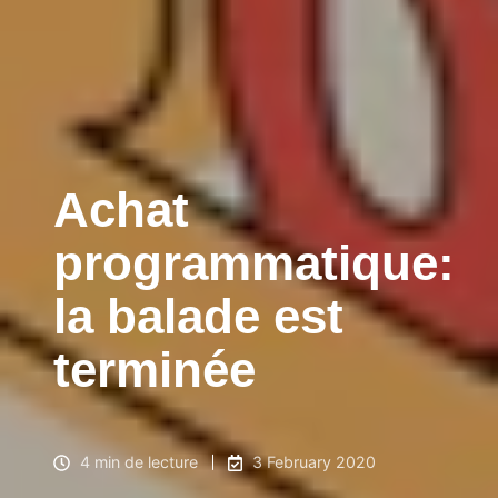
Achat
programmatique:
la balade est
terminée
4 min de lecture
3 February 2020