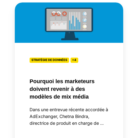
Pourquoi
les
marketeurs
doivent
revenir
à
des
modèles
STRATÉGIE DE DONNÉES
+4
de
mix
Pourquoi les marketeurs
média
doivent revenir à des
modèles de mix média
Dans une entrevue récente accordée à
AdExchanger, Chetna Bindra,
directrice de produit en charge de …