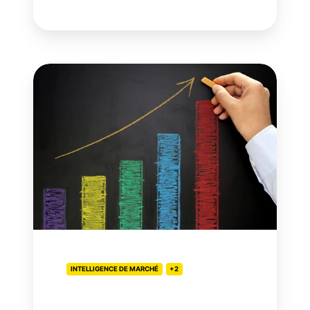
Notoriété
:
Quelles
méthodes
et
procédures
pour
la
mesurer
?
INTELLIGENCE DE MARCHÉ
+2