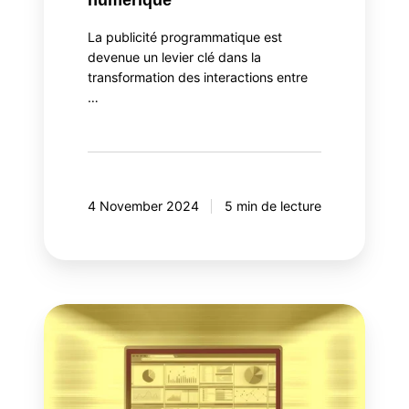
La publicité programmatique est
devenue un levier clé dans la
transformation des interactions entre
…
4 November 2024
5 min de lecture
Le
futur
des
médias
numériques