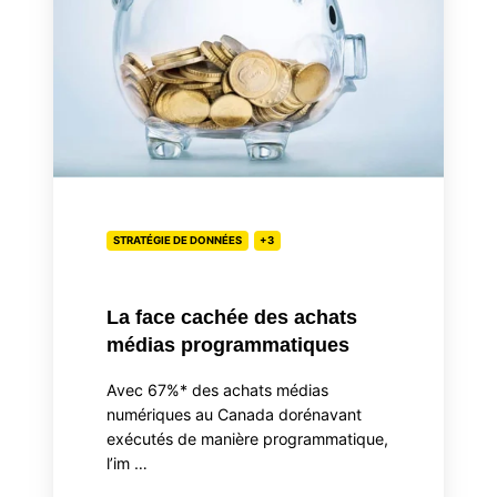
des
achats
médias
programmatiques
STRATÉGIE DE DONNÉES
+3
La face cachée des achats
médias programmatiques
Avec 67%* des achats médias
numériques au Canada dorénavant
exécutés de manière programmatique,
l’im …