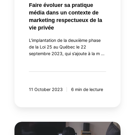
respectueux
Faire évoluer sa pratique
de
média dans un contexte de
la
marketing respectueux de la
vie
vie privée
privée
L'implantation de la deuxième phase
de la Loi 25 au Québec le 22
septembre 2023, qui s’ajoute à la m …
11 October 2023
6 min de lecture
Les
tendances