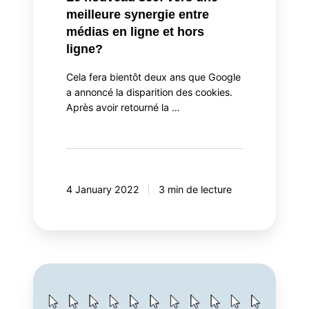
meilleure synergie entre
ligne
médias en ligne et hors
et
ligne?
hors
ligne?
Cela fera bientôt deux ans que Google
a annoncé la disparition des cookies.
Après avoir retourné la …
4 January 2022
3 min de lecture
Est-
ce
bientôt