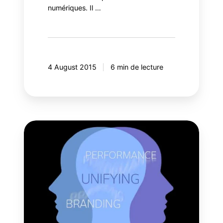
numériques. Il …
4 August 2015
6 min de lecture
Démystifier
le
branding
de
performance