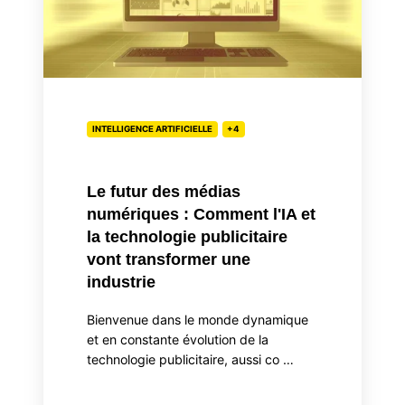
:
Comment
l'IA
et
la
INTELLIGENCE ARTIFICIELLE
+4
technologie
publicitaire
vont
Le futur des médias
transformer
numériques : Comment l'IA et
une
la technologie publicitaire
industrie
vont transformer une
industrie
Bienvenue dans le monde dynamique
et en constante évolution de la
technologie publicitaire, aussi co …