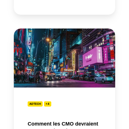
Comment
les
CMO
devraient
mesurer
l’équité
de
marque
ADTECH
+4
Comment les CMO devraient