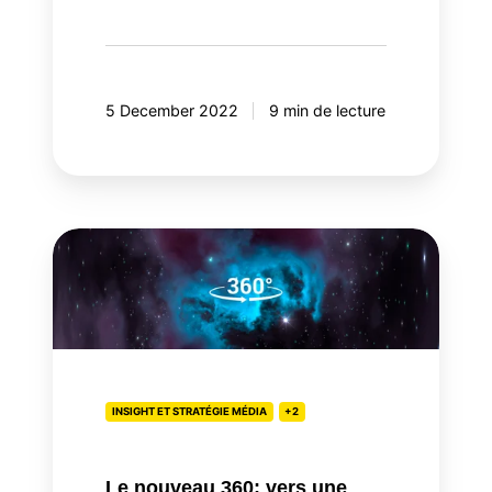
5 December 2022
9 min de lecture
Le
nouveau
360:
vers
une
meilleure
synergie
INSIGHT ET STRATÉGIE MÉDIA
+2
entre
médias
Le nouveau 360: vers une
en