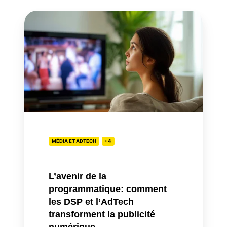
L’avenir
de
la
programmatique:
comment
les
DSP
et
l’AdTech
transforment
MÉDIA ET ADTECH
+4
la
publicité
numérique
L’avenir de la
programmatique: comment
les DSP et l’AdTech
transforment la publicité
numérique