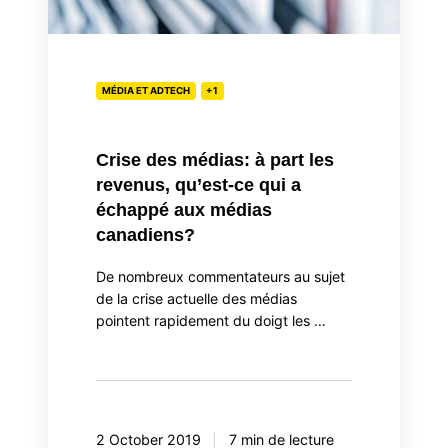
ce
qui
a
échappé
MÉDIA ET ADTECH
+1
aux
médias
Crise des médias: à part les
canadiens?
revenus, qu’est-ce qui a
échappé aux médias
canadiens?
De nombreux commentateurs au sujet
de la crise actuelle des médias
pointent rapidement du doigt les …
2 October 2019
7 min de lecture