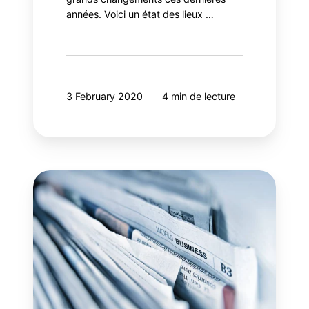
années. Voici un état des lieux …
3 February 2020
4 min de lecture
Crise
des
médias:
à
part
les
revenus,
qu’est-