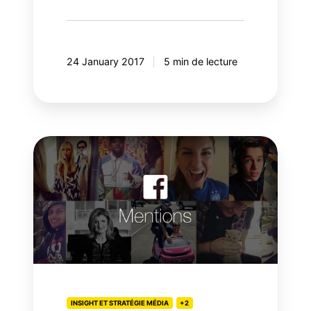
24 January 2017
5 min de lecture
5
raisons
de
considérer
la
vidéo
en
direct
pour
vos
INSIGHT ET STRATÉGIE MÉDIA
+2