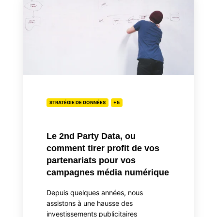
2nd
Party
Data,
ou
comment
tirer
profit
de
vos
STRATÉGIE DE DONNÉES
+5
partenariats
pour
Le 2nd Party Data, ou
vos
comment tirer profit de vos
campagnes
partenariats pour vos
média
campagnes média numérique
numérique
Depuis quelques années, nous
assistons à une hausse des
investissements publicitaires