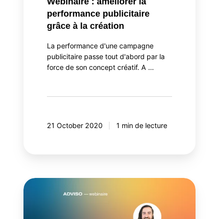
Webinaire : améliorer la
performance publicitaire
grâce à la création
La performance d'une campagne
publicitaire passe tout d'abord par la
force de son concept créatif. A …
21 October 2020
1 min de lecture
Webinaire
:
comment