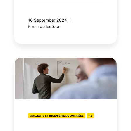
16 September 2024
5 min de lecture
Faire
évoluer
sa
pratique
média
dans
un
contexte
COLLECTE ET INGÉNIÉRIE DE DONNÉES
+3
de
marketing