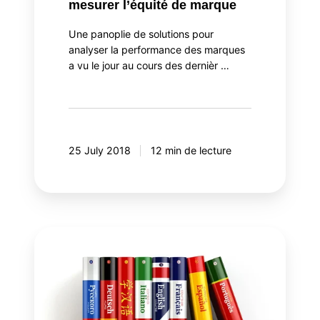
mesurer l’équité de marque
Une panoplie de solutions pour
analyser la performance des marques
a vu le jour au cours des dernièr …
25 July 2018
12 min de lecture
Le
mystère
du
ciblage
linguistique