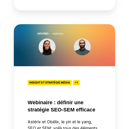
Webinaire
:
définir
une
stratégie
SEO-
SEM
efficace
INSIGHT ET STRATÉGIE MÉDIA
+1
Webinaire : définir une
stratégie SEO-SEM efficace
Astérix et Obélix, le yin et le yang,
SEO et SEM; voilà tous des éléments