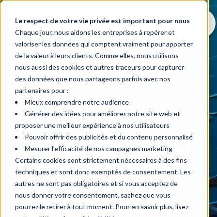
Le respect de votre vie privée est important pour nous
Chaque jour, nous aidons les entreprises à repérer et
valoriser les données qui comptent vraiment pour apporter
de la valeur à leurs clients. Comme elles, nous utilisons
nous aussi des cookies et autres traceurs pour capturer
des données que nous partageons parfois avec nos
partenaires pour :
Mieux comprendre notre audience
Générer des idées pour améliorer notre site web et
proposer une meilleur expérience à nos utilisateurs
Blogue
Pouvoir offrir des publicités et du contenu personnalisé
Un blogue pour mettre les
Mesurer l'efficacité de nos campagnes marketing
Certains cookies sont strictement nécessaires à des fins
choses en perspective
techniques et sont donc exemptés de consentement. Les
autres ne sont pas obligatoires et si vous acceptez de
nous donner votre consentement, sachez que vous
Bienvenue dans
Perspective
, un espace de partage
pourrez le retirer à tout moment. Pour en savoir plus, lisez
de connaissances pour aller au-delà des tendances,