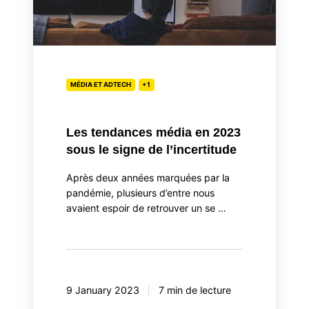
média
en
2023
sous
le
MÉDIA ET ADTECH
+1
signe
de
Les tendances média en 2023
l’incertitude
sous le signe de l’incertitude
Après deux années marquées par la
pandémie, plusieurs d’entre nous
avaient espoir de retrouver un se …
9 January 2023
7 min de lecture