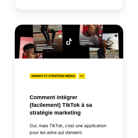
Comment
intégrer
(facilement)
TikTok
à
sa
stratégie
INSIGHT ET STRATÉGIE MÉDIA
+1
marketing
Comment intégrer
(facilement) TikTok à sa
stratégie marketing
Oui, mais TikTok, c’est une application
pour les ados qui dansent.