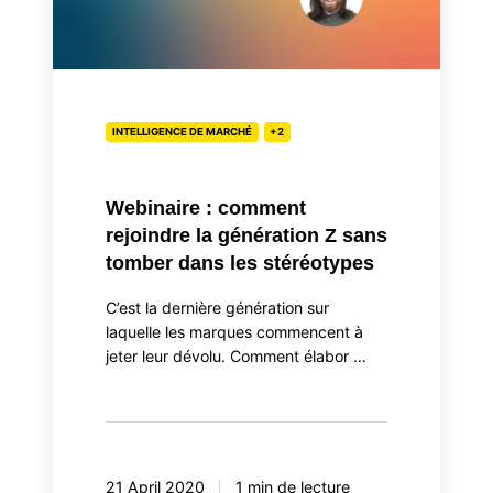
rejoindre
la
génération
Z
sans
INTELLIGENCE DE MARCHÉ
+2
tomber
dans
les
Webinaire : comment
stéréotypes
rejoindre la génération Z sans
tomber dans les stéréotypes
C’est la dernière génération sur
laquelle les marques commencent à
jeter leur dévolu. Comment élabor …
21 April 2020
1 min de lecture