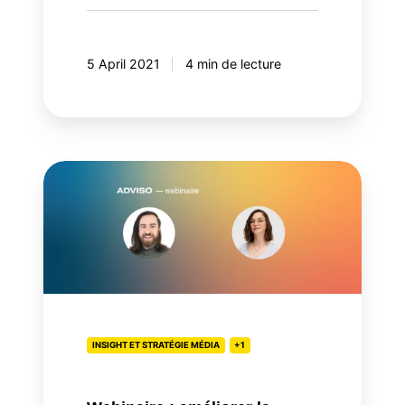
5 April 2021
4 min de lecture
Webinaire
:
améliorer
la
performance
publicitaire
grâce
à
INSIGHT ET STRATÉGIE MÉDIA
+1
la
création