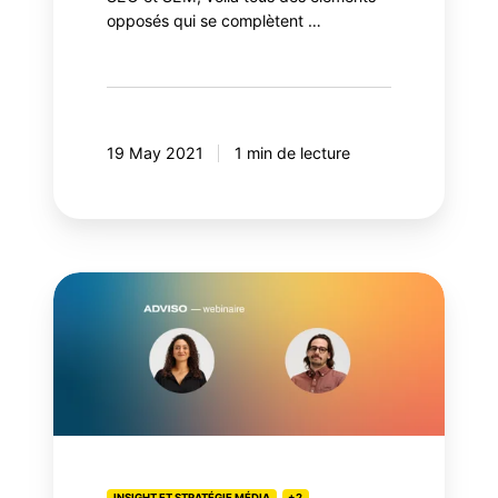
opposés qui se complètent …
19 May 2021
1 min de lecture
Webinaire
:
comment
planifier
son
média
numérique
en
INSIGHT ET STRATÉGIE MÉDIA
+2