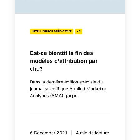
la
fin
des
modèles
INTELLIGENCE PRÉDICTIVE
+2
d’attribution
par
Est-ce bientôt la fin des
clic?
modèles d’attribution par
clic?
Dans la dernière édition spéciale du
journal scientifique Applied Marketing
Analytics (AMA), j’ai pu …
6 December 2021
4 min de lecture