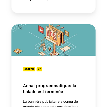
Achat
programmatique:
la
balade
est
terminée
ADTECH
+2
Achat programmatique: la
balade est terminée
La bannière publicitaire a connu de
grands changements ces dernières