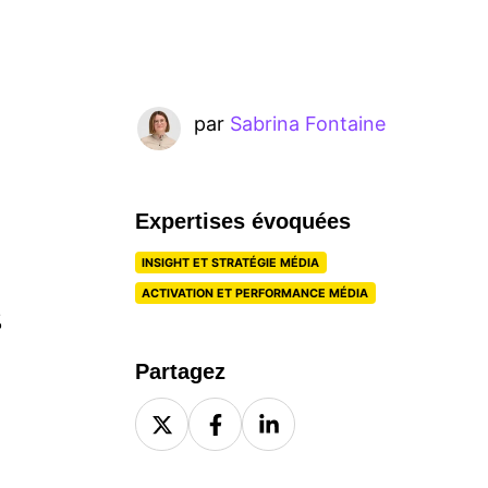
par
Sabrina Fontaine
Expertises évoquées
INSIGHT ET STRATÉGIE MÉDIA
ACTIVATION ET PERFORMANCE MÉDIA
%
Partagez
Share
Share
Share
on
on
on
X
Facebook
LinkedIn