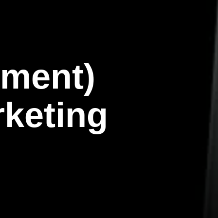
ement)
rketing