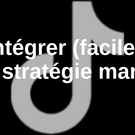
égrer (facil
 stratégie ma