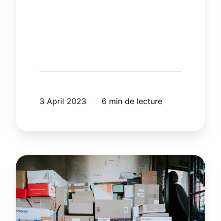
3 April 2023
6 min de lecture
La
COVID-
19
fait
bondir