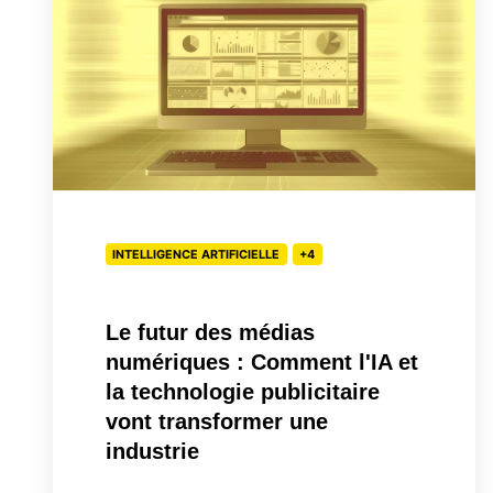
des
médias
numériques
:
Comment
l'IA
et
la
INTELLIGENCE ARTIFICIELLE
+4
technologie
publicitaire
Le futur des médias
vont
numériques : Comment l'IA et
transformer
la technologie publicitaire
une
vont transformer une
industrie
industrie