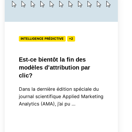
bientôt
la
fin
des
INTELLIGENCE PRÉDICTIVE
+2
modèles
d’attribution
par
Est-ce bientôt la fin des
clic?
modèles d’attribution par
clic?
Dans la dernière édition spéciale du
journal scientifique Applied Marketing
Analytics (AMA), j’ai pu …