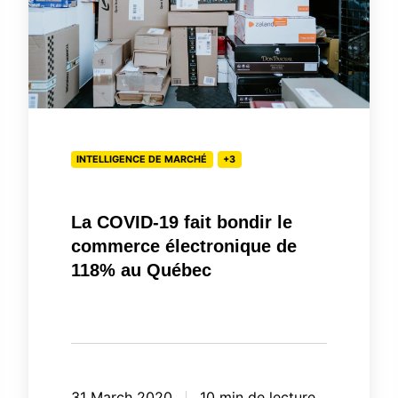
le
commerce
électronique
de
118%
au
INTELLIGENCE DE MARCHÉ
+3
Québec
La COVID-19 fait bondir le
commerce électronique de
118% au Québec
31 March 2020
10 min de lecture