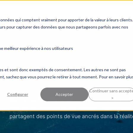
s
Industries
Succès clients
Perspectiv
données qui comptent vraiment pour apporter de la valeur à leurs clients.
ceurs pour capturer des données que nous partageons parfois avec nos
 meilleur expérience à nos utilisateurs
ques et sont donc exemptés de consentement. Les autres ne sont pas
, sachez que vous pourrez le retirer à tout moment. Pour en savoir plus
Continuer sans accept
Configurer
Accepter
>
Bienvenue dans
Perspective
, un espace de part
tendances, développer vos réflexes stratégiques 
partagent des points de vue ancrés dans la réalit