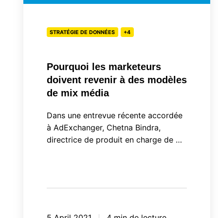
à
des
STRATÉGIE DE DONNÉES
+4
modèles
de
mix
Pourquoi les marketeurs
média
doivent revenir à des modèles
de mix média
Dans une entrevue récente accordée
à AdExchanger, Chetna Bindra,
directrice de produit en charge de …
5 April 2021
4 min de lecture