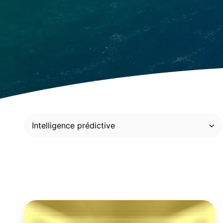
Intelligence prédictive
Le
futur