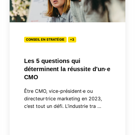
questions
qui
déterminent
la
CONSEIL EN STRATÉGIE
+3
réussite
d'un·e
CMO
Les 5 questions qui
déterminent la réussite d'un·e
CMO
Être CMO, vice-président·e ou
directeur·trice marketing en 2023,
c’est tout un défi. L’industrie tra …