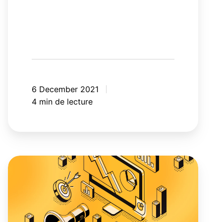
6 December 2021
4 min de lecture
Analytique
augmentée:
accélérez
l’exploitation
de