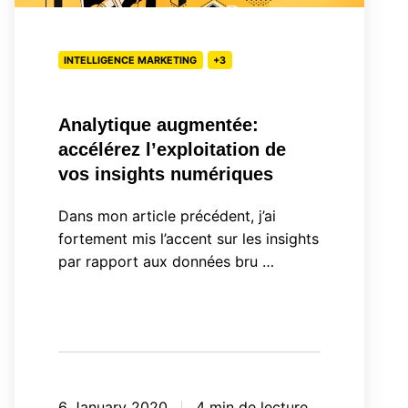
vos
insights
INTELLIGENCE MARKETING
+3
numériques
Analytique augmentée:
accélérez l’exploitation de
vos insights numériques
Dans mon article précédent, j’ai
fortement mis l’accent sur les insights
par rapport aux données bru …
6 January 2020
4 min de lecture