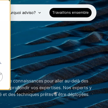
e
Pourquoi adviso?
Travaillons ensemble
,
er
age de connaissances pour aller au-delà des
et approfondir vos expertises. Nos experts y
é et des techniques prêtes à être déployées.