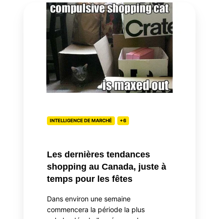
Les
dernières
tendances
shopping
au
Canada,
juste
à
temps
pour
INTELLIGENCE DE MARCHÉ
+6
les
fêtes
Les dernières tendances
shopping au Canada, juste à
temps pour les fêtes
Dans environ une semaine
commencera la période la plus