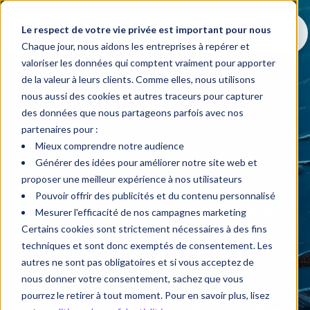
Le respect de votre vie privée est important pour nous
Chaque jour, nous aidons les entreprises à repérer et
valoriser les données qui comptent vraiment pour apporter
de la valeur à leurs clients. Comme elles, nous utilisons
nous aussi des cookies et autres traceurs pour capturer
des données que nous partageons parfois avec nos
partenaires pour :
Mieux comprendre notre audience
Générer des idées pour améliorer notre site web et
proposer une meilleur expérience à nos utilisateurs
Blogue
Pouvoir offrir des publicités et du contenu personnalisé
Un blogue pour mettre les
Mesurer l'efficacité de nos campagnes marketing
Certains cookies sont strictement nécessaires à des fins
choses en perspective
techniques et sont donc exemptés de consentement. Les
autres ne sont pas obligatoires et si vous acceptez de
nous donner votre consentement, sachez que vous
Bienvenue dans
Perspective
, un espace de partage
pourrez le retirer à tout moment. Pour en savoir plus, lisez
de connaissances pour aller au-delà des tendances,