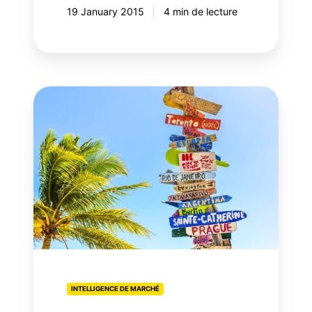
19 January 2015
4 min de lecture
Tourisme
en
ligne
:
les
mots-
clés
les
plus
recherchés
par
les
INTELLIGENCE DE MARCHÉ
utilisateurs