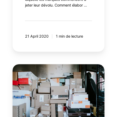
jeter leur dévolu. Comment élabor …
21 April 2020
1 min de lecture
La
COVID-
19
fait
bondir
le
commerce
électronique