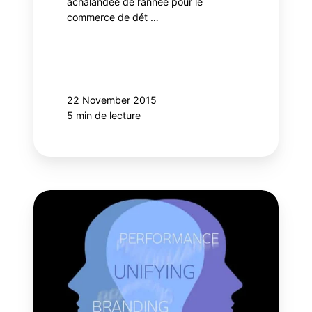
achalandée de l’année pour le
commerce de dét …
22 November 2015
5 min de lecture
Démystifier
le
branding
de
performance