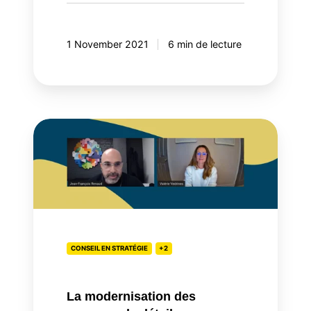
1 November 2021
6 min de lecture
La
modernisation
des
marques
de
détail
CONSEIL EN STRATÉGIE
+2
La modernisation des