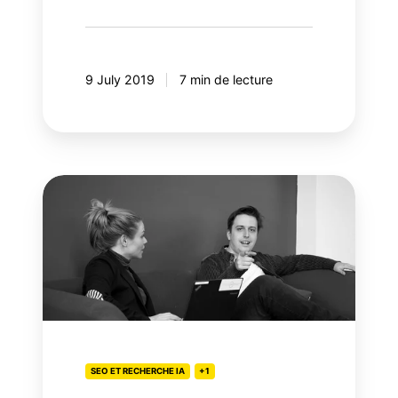
9 July 2019
7 min de lecture
Entrevue
avec
Nicolas
Duval,
stratège
SEO
:
faire
confiance
SEO ET RECHERCHE IA
+1
à