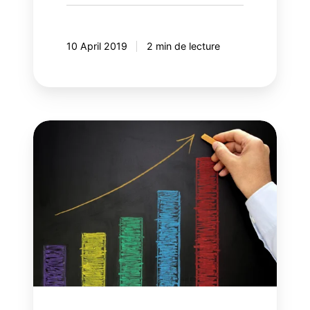
10 April 2019
2 min de lecture
Notoriété
:
Quelles
méthodes
et
procédures
pour
la
mesurer
?