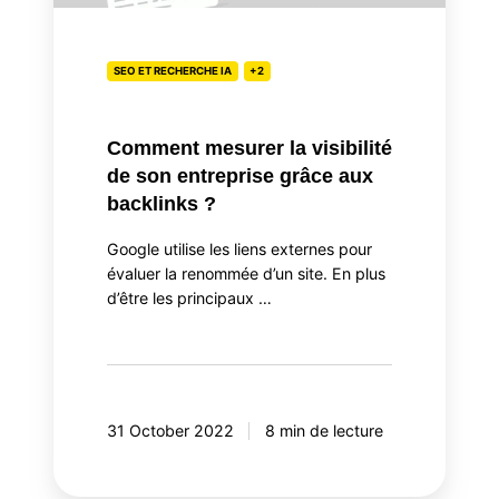
de
son
entreprise
SEO ET RECHERCHE IA
+2
grâce
aux
Comment mesurer la visibilité
backlinks
de son entreprise grâce aux
?
backlinks ?
Google utilise les liens externes pour
évaluer la renommée d’un site. En plus
d’être les principaux …
31 October 2022
8 min de lecture