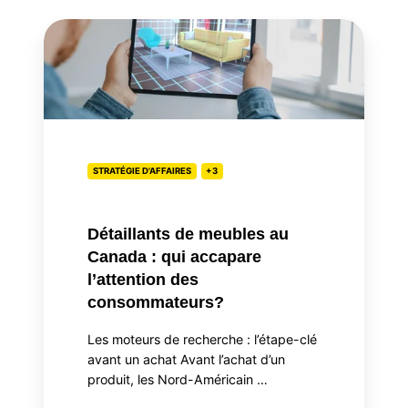
Détaillants
de
meubles
au
Canada
:
qui
STRATÉGIE D'AFFAIRES
+3
accapare
l’attention
Détaillants de meubles au
des
Canada : qui accapare
consommateurs?
l’attention des
consommateurs?
Les moteurs de recherche : l’étape-clé
avant un achat Avant l’achat d’un
produit, les Nord-Américain …