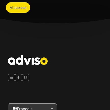
J’accepte de recevoir du contenu pertinent et des
invitations à des événements exclusifs de la part
d’Adviso. Nous partageons seulement ce qui est
utile et inspirant. Vous pouvez modifier vos
préférences ou vous désabonner en tout temps.
Français