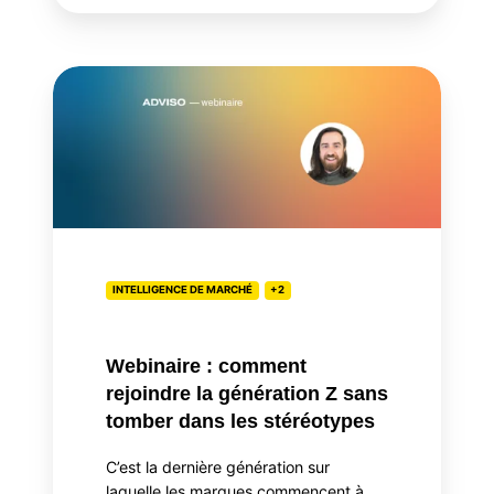
Webinaire
:
comment
rejoindre
la
génération
Z
sans
INTELLIGENCE DE MARCHÉ
+2
tomber
dans
les
Webinaire : comment
stéréotypes
rejoindre la génération Z sans
tomber dans les stéréotypes
C’est la dernière génération sur
laquelle les marques commencent à