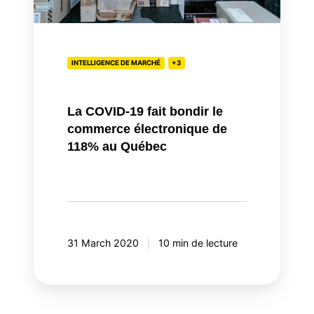
de
118%
au
Québec
INTELLIGENCE DE MARCHÉ
+3
La COVID-19 fait bondir le
commerce électronique de
118% au Québec
31 March 2020
10 min de lecture