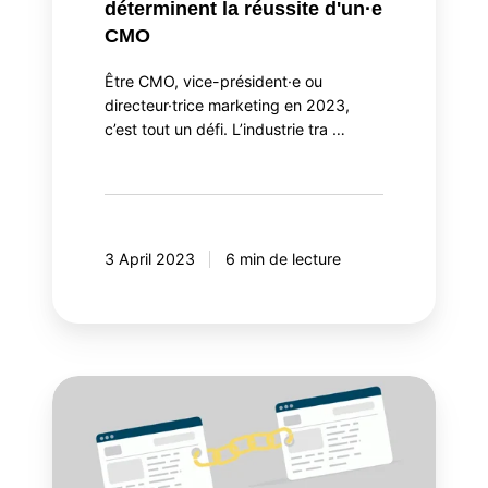
déterminent la réussite d'un·e
CMO
Être CMO, vice-président·e ou
directeur·trice marketing en 2023,
c’est tout un défi. L’industrie tra …
3 April 2023
6 min de lecture
Comment
mesurer
la
visibilité