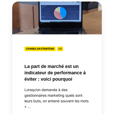
La
part
de
marché
est
un
indicateur
de
CONSEIL EN STRATÉGIE
+2
performance
à
La part de marché est un
éviter
indicateur de performance à
:
éviter : voici pourquoi
voici
pourquoi
Lorsqu’on demande à des
gestionnaires marketing quels sont
leurs buts, on entend souvent les mots
« …