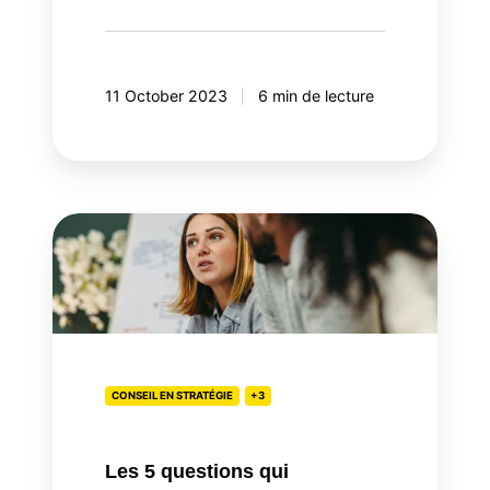
11 October 2023
6 min de lecture
Les
5
questions
qui
déterminent
la
réussite
CONSEIL EN STRATÉGIE
+3
d'un·e
CMO
Les 5 questions qui