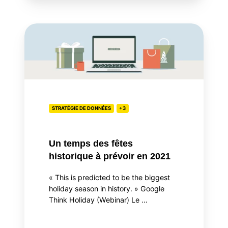
Un
temps
des
fêtes
historique
à
prévoir
STRATÉGIE DE DONNÉES
+3
en
2021
Un temps des fêtes
historique à prévoir en 2021
« This is predicted to be the biggest
holiday season in history. » Google
Think Holiday (Webinar) Le …