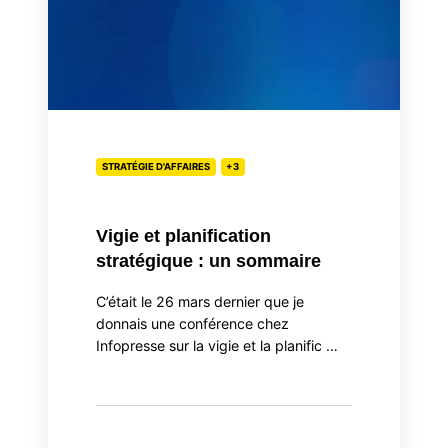
planification
stratégique
:
un
sommaire
STRATÉGIE D'AFFAIRES
+3
Vigie et planification
stratégique : un sommaire
C’était le 26 mars dernier que je
donnais une conférence chez
Infopresse sur la vigie et la planific …