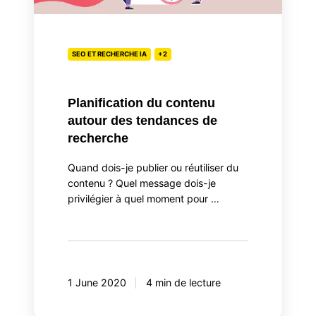
des
tendances
de
recherche
SEO ET RECHERCHE IA
+2
Planification du contenu
autour des tendances de
recherche
Quand dois-je publier ou réutiliser du
contenu ? Quel message dois-je
privilégier à quel moment pour …
1 June 2020
4 min de lecture