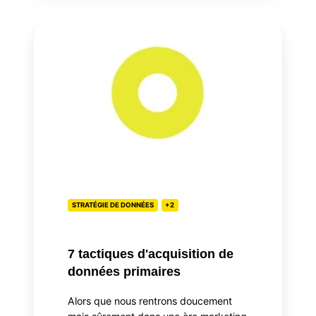
7
tactiques
d'acquisition
de
données
primaires
STRATÉGIE DE DONNÉES
+2
7 tactiques d'acquisition de
données primaires
Alors que nous rentrons doucement