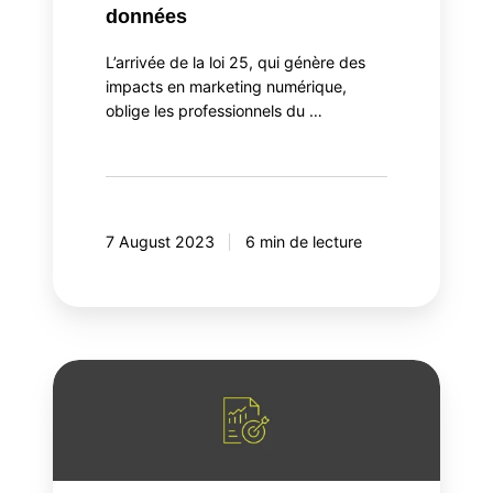
données
données
L’arrivée de la loi 25, qui génère des
impacts en marketing numérique,
oblige les professionnels du …
7 August 2023
6 min de lecture
4
initiatives
à
intégrer
dans