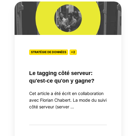
Le
tagging
côté
serveur:
qu'est-
ce
qu'on
STRATÉGIE DE DONNÉES
+2
y
gagne?
Le tagging côté serveur:
qu'est-ce qu'on y gagne?
Cet article a été écrit en collaboration
avec Florian Chabert. La mode du suivi
côté serveur (server …