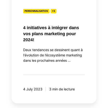
vos
plans
PERSONNALISATION
+5
marketing
pour
4 initiatives à intégrer dans
2024!
vos plans marketing pour
2024!
Deux tendances se dessinent quant à
l'évolution de l’écosystème marketing
dans les prochaines années …
4 July 2023
3 min de lecture