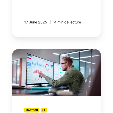
17 June 2025
4 min de lecture
Salesforce
Data
Cloud:
Valorisez
vos
données
Google
Analytics
4
(GA4)
MARTECH
+4