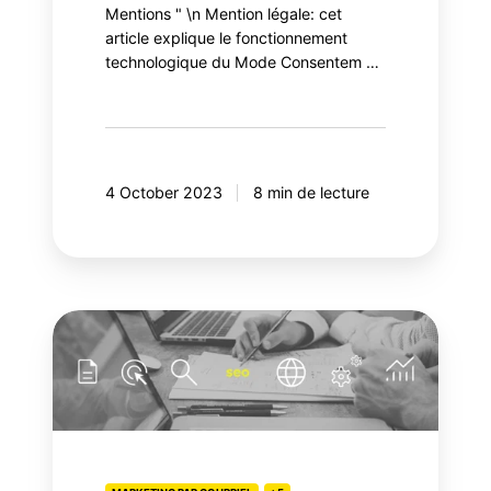
Mentions " \n Mention légale: cet
article explique le fonctionnement
technologique du Mode Consentem …
4 October 2023
8 min de lecture
L'impact
du
SEO
dans
un
contexte
de