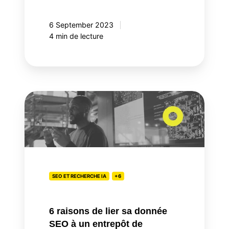
6 September 2023
4 min de lecture
6
raisons
de
lier
sa
donnée
SEO
SEO ET RECHERCHE IA
+6
à
un
6 raisons de lier sa donnée
entrepôt
SEO à un entrepôt de
de