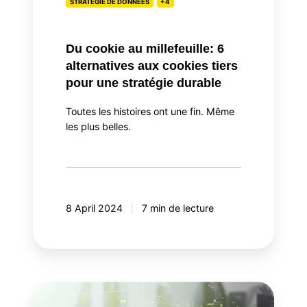
STRATÉGIE DE DONNÉES
+4
cookies
tiers
Du cookie au millefeuille: 6
pour
alternatives aux cookies tiers
une
pour une stratégie durable
stratégie
durable
Toutes les histoires ont une fin. Même
les plus belles.
8 April 2024
7 min de lecture
Pourquoi