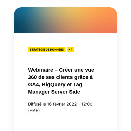
Webinaire
–
Créer
une
vue
360
STRATÉGIE DE DONNÉES
+4
de
ses
clients
Webinaire – Créer une vue
grâce
360 de ses clients grâce à
à
GA4, BigQuery et Tag
GA4,
Manager Server Side
BigQuery
Diffusé le 16 février 2022 – 12:00
et
(HAE)
Tag
Manager
Server