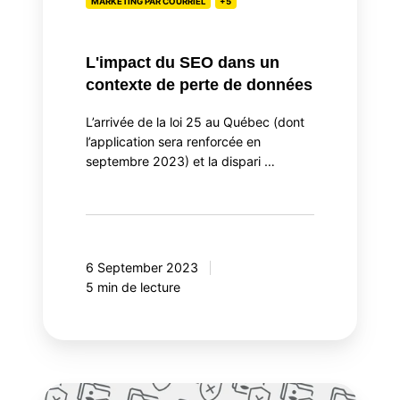
MARKETING PAR COURRIEL
+5
perte
de
L'impact du SEO dans un
données
contexte de perte de données
L’arrivée de la loi 25 au Québec (dont
l’application sera renforcée en
septembre 2023) et la dispari …
6 September 2023
5 min de lecture
La