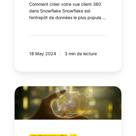
Comment créer votre vue client 360
dans Snowflake Snowflake est
l’entrepôt de données le plus popula …
18 May 2024
3 min de lecture
Du
cookie
au
millefeuille:
6
alternatives
aux