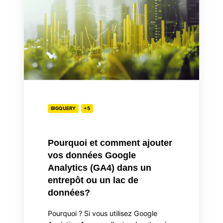
et
comment
ajouter
vos
données
Google
Analytics
(GA4)
dans
BIGQUERY
+5
un
entrepôt
ou
Pourquoi et comment ajouter
un
vos données Google
lac
Analytics (GA4) dans un
de
entrepôt ou un lac de
données?
données?
Pourquoi ? Si vous utilisez Google