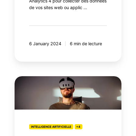
Analytics 4 pour collecter des données
de vos sites web ou applic …
6 January 2024
6 min de lecture
Loi
25:
L’intelligence
artificielle
au
service
du
INTELLIGENCE ARTIFICIELLE
+4
respect