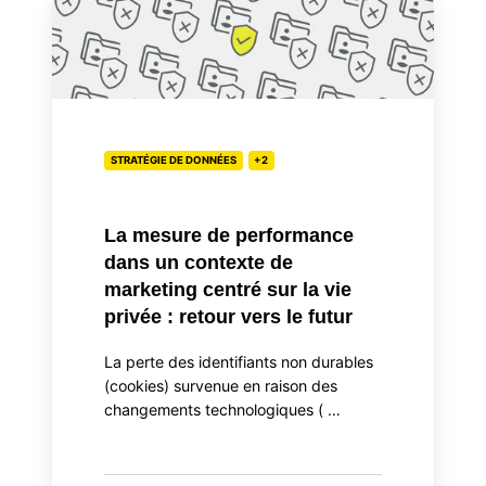
mesure
de
performance
dans
un
contexte
STRATÉGIE DE DONNÉES
+2
de
marketing
La mesure de performance
centré
dans un contexte de
sur
marketing centré sur la vie
la
privée : retour vers le futur
vie
privée
La perte des identifiants non durables
:
(cookies) survenue en raison des
retour
changements technologiques ( …
vers
le
futur