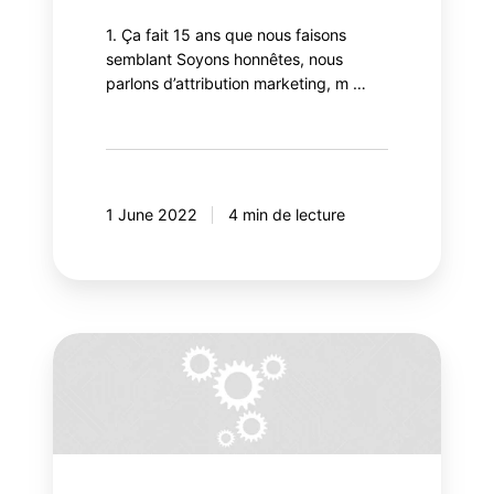
1. Ça fait 15 ans que nous faisons
semblant Soyons honnêtes, nous
parlons d’attribution marketing, m …
1 June 2022
4 min de lecture
Le
Reverse
ETL:
le
nouvel
outil