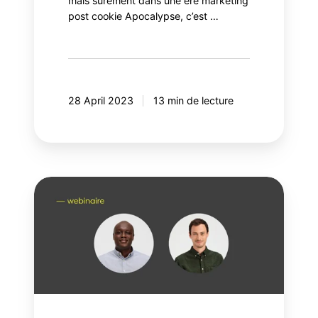
mais sûrement dans une ère marketing
post cookie Apocalypse, c’est …
28 April 2023
13 min de lecture
Acquérir
des
données
primaires
dans
le
respect
de