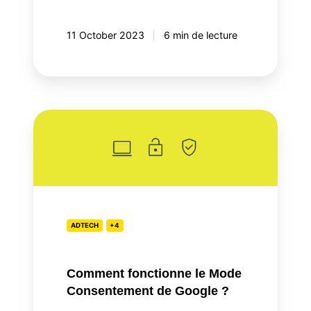
11 October 2023
6 min de lecture
Comment
fonctionne
le
Mode
Consentement
de
Google
ADTECH
+4
?
Comment fonctionne le Mode
Consentement de Google ?