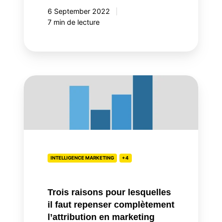
6 September 2022
7 min de lecture
Trois
raisons
pour
lesquelles
il
faut
repenser
INTELLIGENCE MARKETING
+4
complètement
l’attribution
Trois raisons pour lesquelles
en
il faut repenser complètement
marketing
l’attribution en marketing