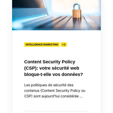
Security
Policy
(CSP):
votre
sécurité
web
bloque-
INTELLIGENCE MARKETING
+2
t-
elle
vos
Content Security Policy
données?
(CSP): votre sécurité web
bloque-t-elle vos données?
Les politiques de sécurité des
contenus (Content Security Policy ou
CSP) sont aujourd'hui considérée …