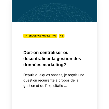
on
centraliser
ou
décentraliser
la
gestion
INTELLIGENCE MARKETING
+3
des
données
Doit-on centraliser ou
marketing?
décentraliser la gestion des
données marketing?
Depuis quelques années, je reçois une
question récurrente à propos de la
gestion et de l’exploitatio …