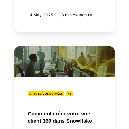
14 May 2025
3 min de lecture
Comment
créer
votre
vue
client
360
dans
STRATÉGIE DE DONNÉES
+5
Snowflake
Comment créer votre vue
client 360 dans Snowflake