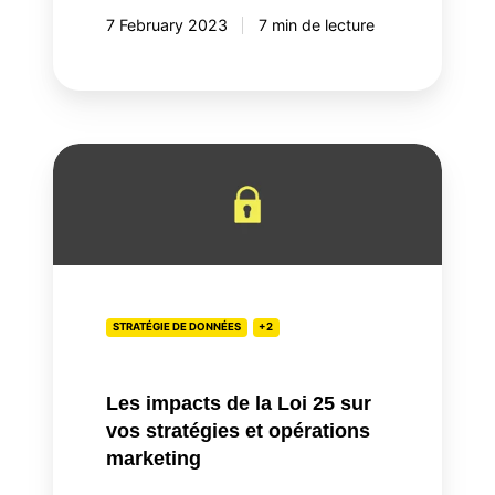
7 February 2023
7 min de lecture
Les
impacts
de
la
Loi
25
sur
STRATÉGIE DE DONNÉES
+2
vos
stratégies
Les impacts de la Loi 25 sur
et
vos stratégies et opérations
opérations
marketing
marketing