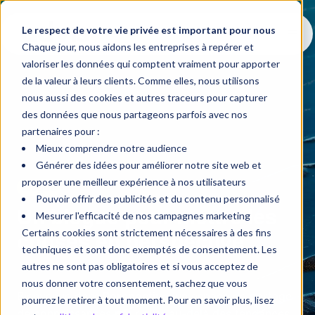
Le respect de votre vie privée est important pour nous
Chaque jour, nous aidons les entreprises à repérer et
valoriser les données qui comptent vraiment pour apporter
de la valeur à leurs clients. Comme elles, nous utilisons
nous aussi des cookies et autres traceurs pour capturer
des données que nous partageons parfois avec nos
partenaires pour :
Mieux comprendre notre audience
Générer des idées pour améliorer notre site web et
proposer une meilleur expérience à nos utilisateurs
Blogue
Pouvoir offrir des publicités et du contenu personnalisé
Un blogue pour mettre les
Mesurer l'efficacité de nos campagnes marketing
Certains cookies sont strictement nécessaires à des fins
choses en perspective
techniques et sont donc exemptés de consentement. Les
autres ne sont pas obligatoires et si vous acceptez de
nous donner votre consentement, sachez que vous
Bienvenue dans
Perspective
, un espace de partage
pourrez le retirer à tout moment. Pour en savoir plus, lisez
de connaissances pour aller au-delà des tendances,