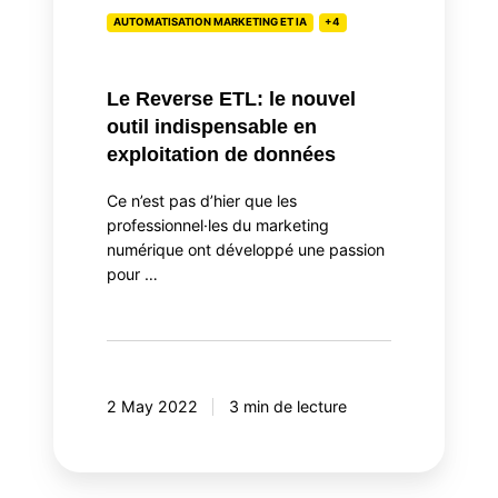
indispensable
AUTOMATISATION MARKETING ET IA
+4
en
exploitation
Le Reverse ETL: le nouvel
de
outil indispensable en
données
exploitation de données
Ce n’est pas d’hier que les
professionnel·les du marketing
numérique ont développé une passion
pour …
2 May 2022
3 min de lecture