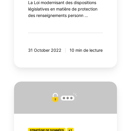
La Loi modernisant des dispositions
législatives en matière de protection
des renseignements personn …
31 October 2022
10 min de lecture
Loi
25
:
comprendre
l’évolution
du
cadre
STRATÉGIE DE DONNÉES
+1