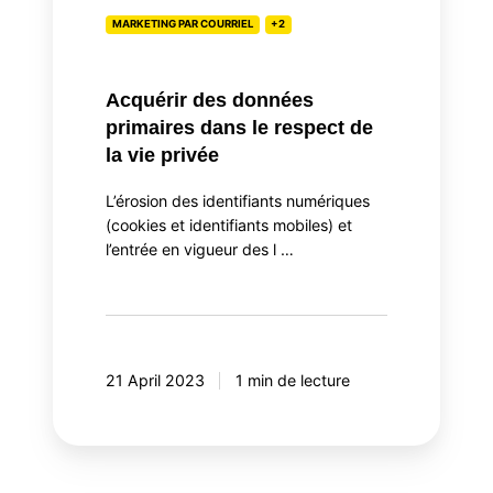
la
MARKETING PAR COURRIEL
+2
vie
privée
Acquérir des données
primaires dans le respect de
la vie privée
L’érosion des identifiants numériques
(cookies et identifiants mobiles) et
l’entrée en vigueur des l …
21 April 2023
1 min de lecture