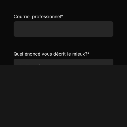
Courriel professionnel
*
Quel énoncé vous décrit le mieux?
*
J’accepte de recevoir du contenu pertinent et
des invitations à des événements exclusifs de
la part d’Adviso. Nous partageons seulement
ce qui est utile et inspirant. Vous pouvez
modifier vos préférences ou vous désabonner
en tout temps.