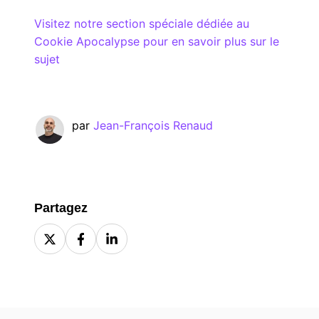
Visitez notre section spéciale dédiée au
Cookie Apocalypse pour en savoir plus sur le
sujet
par
Jean-François Renaud
Partagez
Share
Share
Share
on
on
on
X
Facebook
LinkedIn