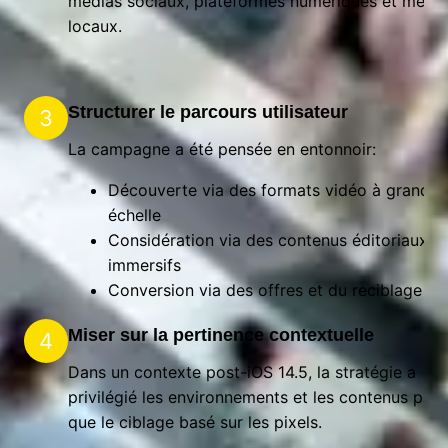
médias sociaux, plateformes numériques et média
locaux.
Structurer le parcours utilisateur
3
La campagne a été pensée en entonnoir:
Découverte via des formats vidéo à grande
échelle
Considération via des contenus éditoriaux
immersifs
Conversion via des offres et du reciblage
Miser sur la pertinence contextuelle
4
Dans un contexte post-iOS 14.5, la stratégie a
privilégié les environnements et les contenus plut
que le ciblage basé sur les pixels.