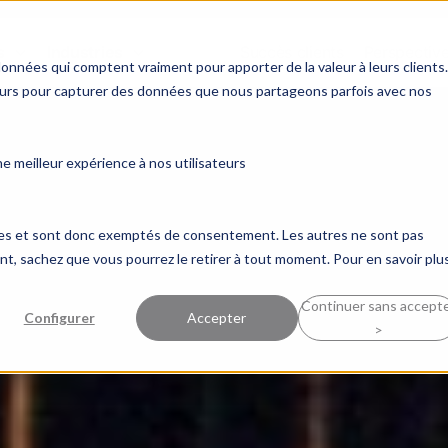
il
s
Industries
Succès clients
Perspectiv
s
données qui comptent vraiment pour apporter de la valeur à leurs clients.
ceurs pour capturer des données que nous partageons parfois avec nos
s pour
 meilleur expérience à nos utilisateurs
billets
ques et sont donc exemptés de consentement. Les autres ne sont pas
, sachez que vous pourrez le retirer à tout moment. Pour en savoir plus
Continuer sans accept
Configurer
Accepter
>