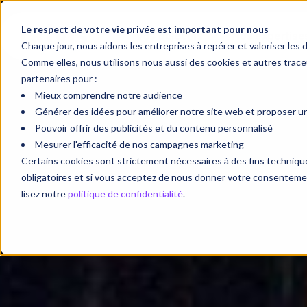
Étude de cas / Cirque du Sole
Le respect de votre vie privée est important pour nous
Vos objectifs
Nos expertise
Orchestrer de
Chaque jour, nous aidons les entreprises à repérer et valoriser les 
Comme elles, nous utilisons nous aussi des cookies et autres tra
campagnes
partenaires pour :
Mieux comprendre notre audience
internationale
Générer des idées pour améliorer notre site web et proposer une
Pouvoir offrir des publicités et du contenu personnalisé
vendre plus de 
Mesurer l'efficacité de nos campagnes marketing
Certains cookies sont strictement nécessaires à des fins techni
obligatoires et si vous acceptez de nous donner votre consentement
lisez notre
politique de confidentialité
.