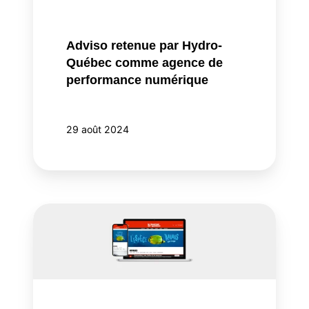
agence
de
performance
Adviso retenue par Hydro-
numérique
Québec comme agence de
performance numérique
29 août 2024
“Espèce
de”
:
La
Sépaq
et