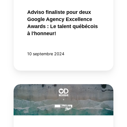
Awards
:
Adviso finaliste pour deux
Le
Google Agency Excellence
talent
Awards : Le talent québécois
québécois
à l'honneur!
à
l'honneur!
10 septembre 2024
Adviso
propulse
Nautilus
Plus
à
Occupation