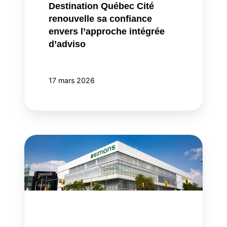
Destination Québec Cité
renouvelle sa confiance
envers l’approche intégrée
d’adviso
17 mars 2026
Adviso
accélère
la
croissance
de
Simons
partout