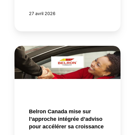
27 avril 2026
Belron
Canada
mise
sur
l’approche
intégrée
d’adviso
pour
accélérer
Belron Canada mise sur
sa
l’approche intégrée d’adviso
croissance
pour accélérer sa croissance