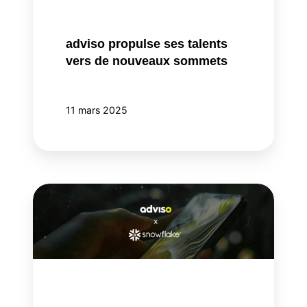
nouveaux
sommets
adviso propulse ses talents
vers de nouveaux sommets
11 mars 2025
adviso
renforce
son
expertise
multi-
plateforme
en