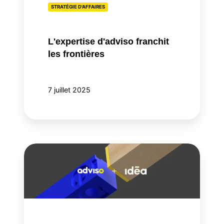
STRATÉGIE D'AFFAIRES
L'expertise d'adviso franchit
les frontières
7 juillet 2025
adviso
remporte
3
IDEA
et
4