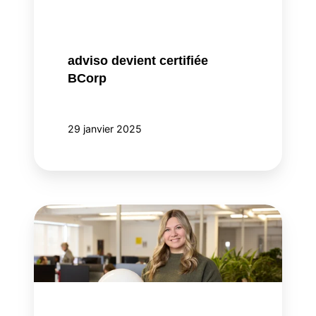
adviso devient certifiée
BCorp
29 janvier 2025
Sophie
Labarre
rejoint
le
leadership
d’adviso!