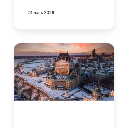
24 mars 2026
Destination
Québec
Cité
renouvelle
sa
confiance
envers
l’approche
intégrée
d’adviso