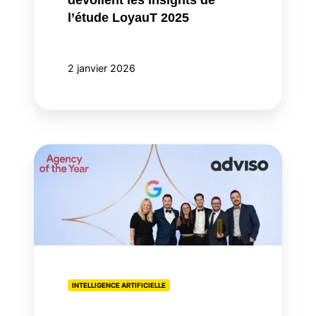
de
l’étude LoyauT 2025
l’étude
LoyauT
2025
2 janvier 2026
Adviso
nommée
agence
IA
de
l'année
INTELLIGENCE ARTIFICIELLE