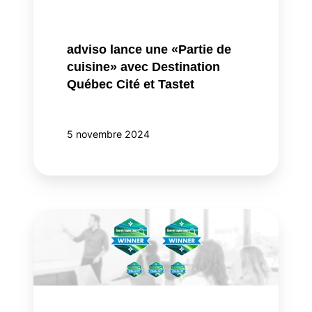
avec
Destination
Québec
adviso lance une «Partie de
Cité
cuisine» avec Destination
et
Québec Cité et Tastet
Tastet
5 novembre 2024
adviso
remporte
plusieurs
prix
internationaux
aux