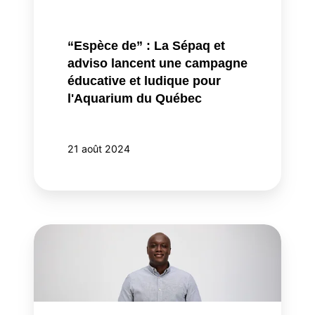
adviso
lancent
une
“Espèce de” : La Sépaq et
campagne
adviso lancent une campagne
éducative
éducative et ludique pour
et
l'Aquarium du Québec
ludique
pour
l'Aquarium
21 août 2024
du
Québec
Moulaye
Traore
devient
associé.
La