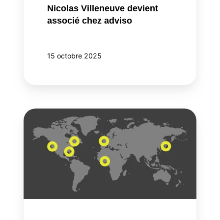
Nicolas Villeneuve devient
associé chez adviso
15 octobre 2025
L'expertise
d'adviso
franchit
les
frontières