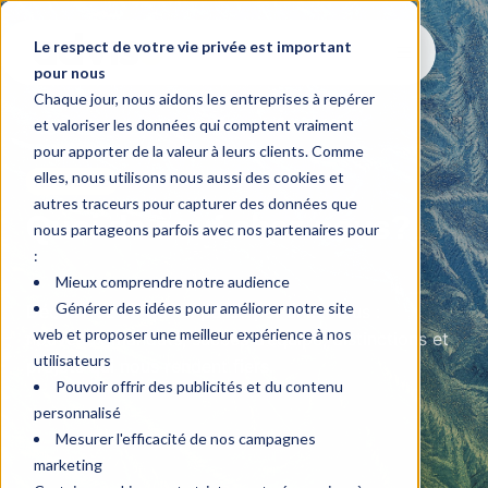
Le respect de votre vie privée est important
pour nous
Chaque jour, nous aidons les entreprises à repérer
et valoriser les données qui comptent vraiment
pour apporter de la valeur à leurs clients. Comme
elles, nous utilisons nous aussi des cookies et
Nouvelles
autres traceurs pour capturer des données que
Quoi de neuf chez nous?
nous partageons parfois avec nos partenaires pour
:
Mieux comprendre notre audience
Générer des idées pour améliorer notre site
Découvrez ce qui se passe par chez nous :
web et proposer une meilleur expérience à nos
nouveaux mandats, succès d’équipe, distinctions et
utilisateurs
projets qui nous rendent fiers.
Pouvoir offrir des publicités et du contenu
personnalisé
Mesurer l'efficacité de nos campagnes
marketing