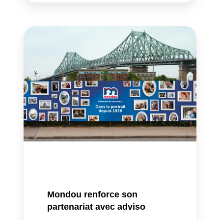
Mondou
renforce
son
partenariat
avec
adviso
Mondou renforce son
partenariat avec adviso