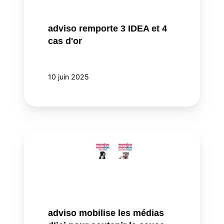
cas
d'or
adviso remporte 3 IDEA et 4
cas d'or
10 juin 2025
adviso
mobilise
les
médias
d’ici
pour
soutenir
adviso mobilise les médias
la