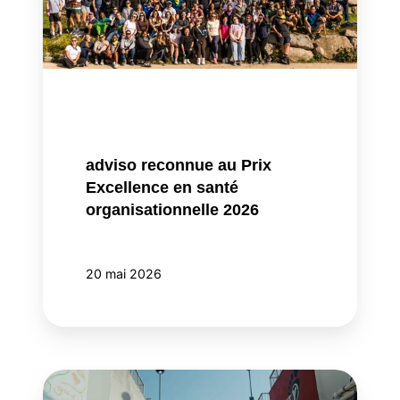
Excellence
en
santé
organisationnelle
2026
adviso reconnue au Prix
Excellence en santé
organisationnelle 2026
20 mai 2026
Double