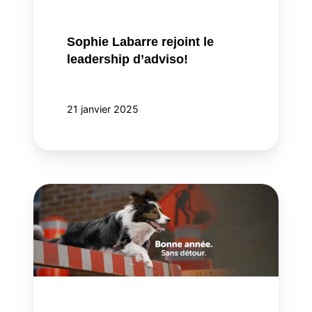
Sophie Labarre rejoint le
leadership d’adviso!
21 janvier 2025
adviso
prolonge
l’impact
du
Bye
Bye
pour