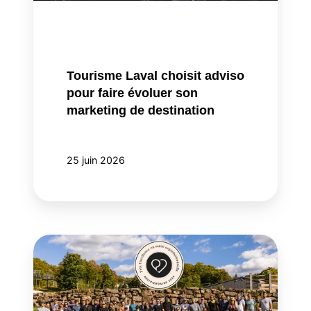
marketing
de
destination
Tourisme Laval choisit adviso
pour faire évoluer son
marketing de destination
25 juin 2026
adviso
reconnue
au
Prix