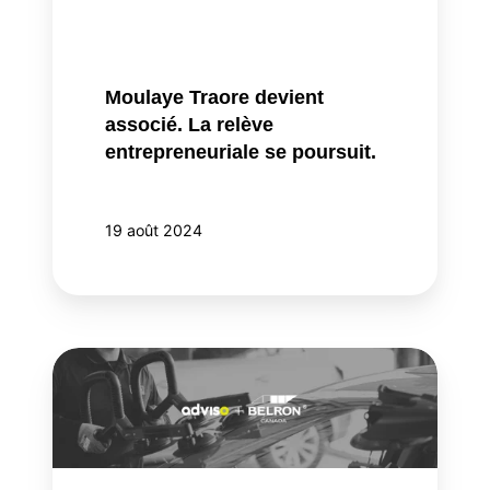
relève
entrepreneuriale
se
poursuit.
Moulaye Traore devient
associé. La relève
entrepreneuriale se poursuit.
19 août 2024
Le
début
d’un
beau
partenariat