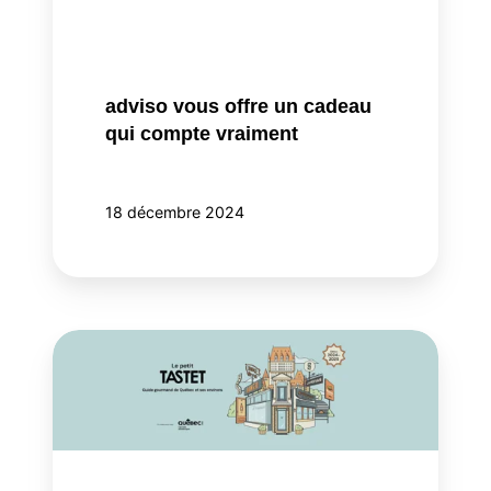
vraiment
adviso vous offre un cadeau
qui compte vraiment
18 décembre 2024
adviso
lance
une
«Partie
de
cuisine»