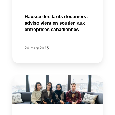
canadiennes
Hausse des tarifs douaniers:
adviso vient en soutien aux
entreprises canadiennes
26 mars 2025
adviso
propulse
ses
talents
vers
de