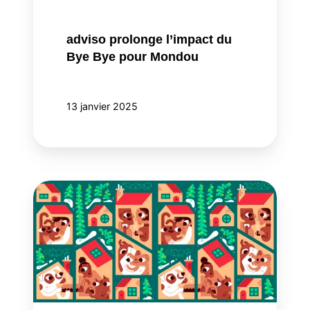
Mondou
adviso prolonge l’impact du
Bye Bye pour Mondou
13 janvier 2025
adviso
vous
offre
un
cadeau
qui
compte