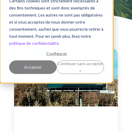
Certains cookies sont strictement nécessaires à
des fins techniques et sont donc exemptés de
consentement. Les autres ne sont pas obligatoires
et si vous acceptez de nous donner votre
consentement, sachez que vous pourrez le retirer à
tout moment. Pour en savoir plus, lisez notre
politique de confidentialité
.
adviso
Configurer
et
Continuer sans accepter
la
Accepter
>
Sépaq
transforment
quatre
loutres
en
vedettes
médiatiques