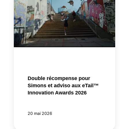
récompense
pour
Simons
et
adviso
aux
eTail™
Innovation
Awards
2026
Double récompense pour
Simons et adviso aux eTail™
Innovation Awards 2026
20 mai 2026