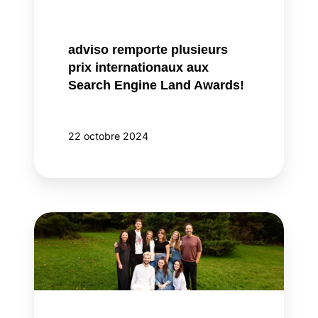
Search
Engine
Land
adviso remporte plusieurs
Awards!
prix internationaux aux
Search Engine Land Awards!
22 octobre 2024
adviso
propulse
ses
talents
avec
une