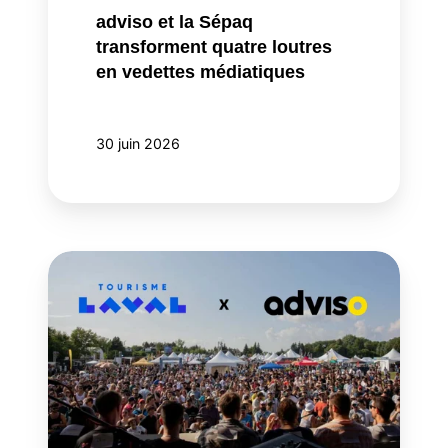
adviso et la Sépaq
transforment quatre loutres
en vedettes médiatiques
30 juin 2026
Tourisme
Laval
choisit
adviso
pour
faire
évoluer
son