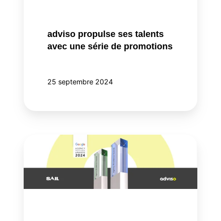
série
de
promotions
adviso propulse ses talents
avec une série de promotions
25 septembre 2024
Adviso
finaliste
pour
deux
Google
Agency
Excellence