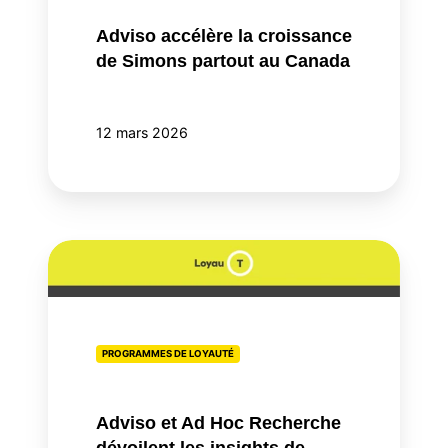
au
Canada
Adviso accélère la croissance
de Simons partout au Canada
12 mars 2026
Adviso
et
Ad
Hoc
Recherche
PROGRAMMES DE LOYAUTÉ
dévoilent
les
Adviso et Ad Hoc Recherche
insights
dévoilent les insights de