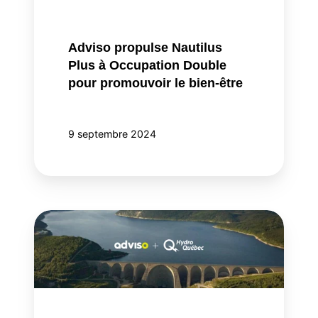
Double
pour
promouvoir
Adviso propulse Nautilus
le
Plus à Occupation Double
bien-
pour promouvoir le bien-être
être
9 septembre 2024
Adviso
retenue
par
Hydro-
Québec
comme