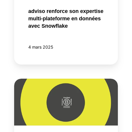
données
avec
adviso renforce son expertise
Snowflake
multi-plateforme en données
avec Snowflake
4 mars 2025
adviso
devient
certifiée
BCorp