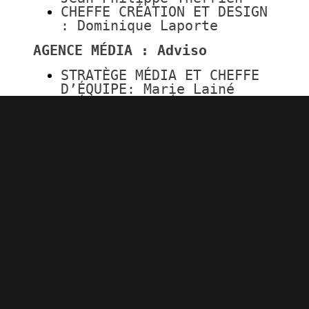
CHEFFE CRÉATION ET DESIGN
: Dominique Laporte
AGENCE MÉDIA : Adviso
STRATÈGE MÉDIA ET CHEFFE
D’ÉQUIPE: Marie Lainé
SPÉCIALISTE MÉDIA : Maël
Préault
BUSINESS LEAD ET
DIRECTRICE DE PRATIQUE :
Andréanne Achim
CONSEILLÈRE NUMÉRIQUE :
Maëlle Bail
AGENCE MÉDIA : Jungle Média
DIRECTEUR MÉDIA PRINCIPAL
: Marc Hamelin
PLANIFICATEUR MÉDIA :
Mahikan Scalabrino
AGENCE DE CRÉATION : LG2