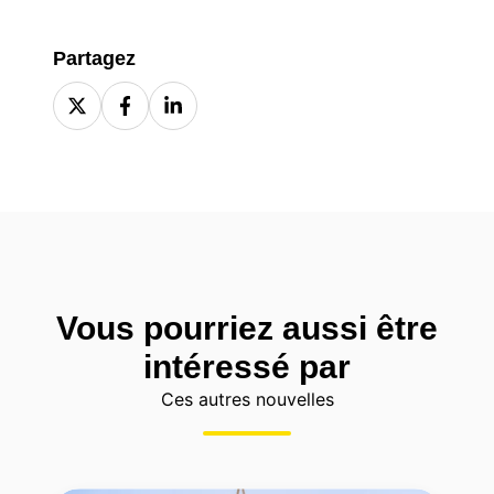
Partagez
Share
Share
Share
on
on
on
X
Facebook
LinkedIn
Vous pourriez aussi être
intéressé par
Ces autres nouvelles