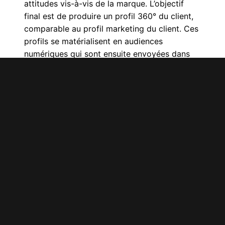
attitudes vis-à-vis de la marque. L’objectif
final est de produire un profil 360
°
du client,
comparable au profil marketing du client. Ces
profils se matérialisent en audiences
numériques qui sont ensuite envoyées dans
les plateformes publicitaires, de marketing
par courriel et de personnalisation.
L’analytique avancée (prédictive et
prescriptive) est aussi utilisée pour prédire
des événements tels que la probabilité qu’un
prospect devienne client ou qu’un client actuel
achète à nouveau.
Quelques outils et langages populaires pour
l’analyse de données:
SQL
Python
R