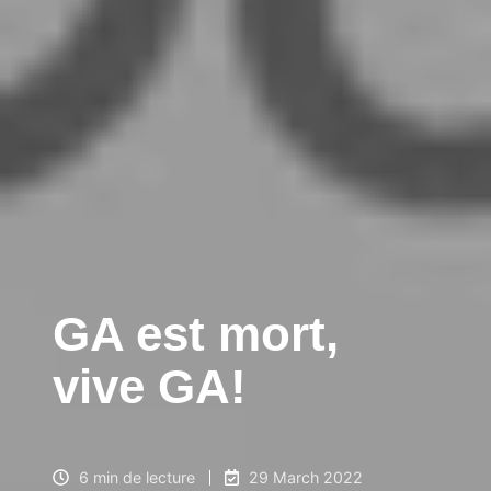
GA est mort,
vive GA!
6 min de lecture
29 March 2022