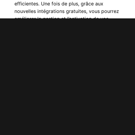
efficientes. Une fois de plus, grâce aux
nouvelles intégrations gratuites, vous pourrez
améliorer la gestion et l’activation de vos
audiences en fonction de vos objectifs
d’affaires.
Personnalisation,
personnalisation…
personnalisation!
Votre organisation a des besoins particuliers.
Alors pourquoi ne disposerait-elle pas d’un
outil analytique à son image?
C’est en tout cas la belle promesse que vous
fait GA4. Grâce à son module d’exploration,
vous pourrez créer des rapports
personnalisés, adaptés à vos besoins.