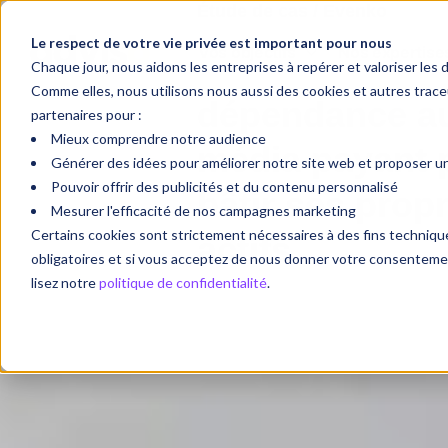
Étude de cas / Evenko
Le respect de votre vie privée est important pour nous
Vos objectifs
Nos expertise
Sortir de la
Chaque jour, nous aidons les entreprises à repérer et valoriser les 
Comme elles, nous utilisons nous aussi des cookies et autres tra
dépendance a
partenaires pour :
Mieux comprendre notre audience
média payant 
Générer des idées pour améliorer notre site web et proposer une
Pouvoir offrir des publicités et du contenu personnalisé
bâtir ses prop
Mesurer l'efficacité de nos campagnes marketing
Certains cookies sont strictement nécessaires à des fins techni
actifs
obligatoires et si vous acceptez de nous donner votre consentement
lisez notre
politique de confidentialité
.