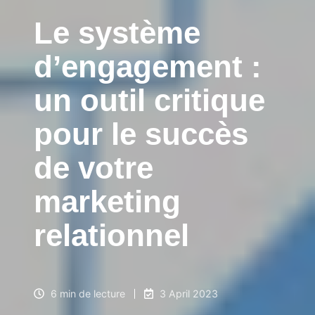
Le système
d’engagement :
un outil critique
pour le succès
de votre
marketing
relationnel
6 min de lecture
3 April 2023