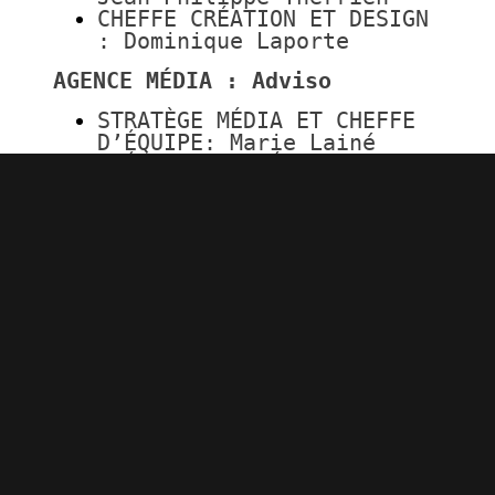
CHEFFE CRÉATION ET DESIGN
: Dominique Laporte
AGENCE MÉDIA : Adviso
STRATÈGE MÉDIA ET CHEFFE
D’ÉQUIPE: Marie Lainé
SPÉCIALISTE MÉDIA : Maël
Préault
BUSINESS LEAD ET
DIRECTRICE DE PRATIQUE :
Andréanne Achim
CONSEILLÈRE NUMÉRIQUE :
Maëlle Bail
AGENCE MÉDIA : Jungle Média
DIRECTEUR MÉDIA PRINCIPAL
: Marc Hamelin
PLANIFICATEUR MÉDIA :
Mahikan Scalabrino
AGENCE DE CRÉATION : LG2