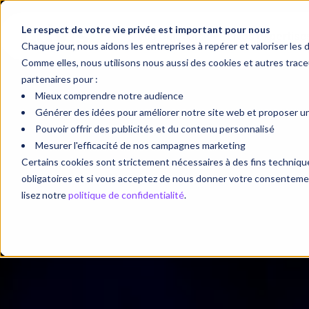
Étude de cas / Les Grands Ba
Canadiens
Le respect de votre vie privée est important pour nous
Vos objectifs
Nos expertise
Chaque jour, nous aidons les entreprises à repérer et valoriser les 
Transformer u
Comme elles, nous utilisons nous aussi des cookies et autres tra
partenaires pour :
refonte web en
Mieux comprendre notre audience
Générer des idées pour améliorer notre site web et proposer une
de revenus
Pouvoir offrir des publicités et du contenu personnalisé
Mesurer l'efficacité de nos campagnes marketing
Certains cookies sont strictement nécessaires à des fins techni
obligatoires et si vous acceptez de nous donner votre consentement
lisez notre
politique de confidentialité
.