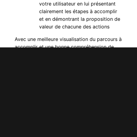
votre utilisateur en lui présentant
clairement les étapes à accomplir
et en démontrant la proposition de
valeur de chacune des actions
Avec une meilleure visualisation du parcours à
accomplir et une bonne compréhension de
votre organisation, vous avez en mains les
éléments-clés d’une optimisation de la
performance numérique. La prochaine étape
est de planifier le déploiement de vos
initiatives de façon réaliste tout en mesurant
régulièrement la performance des
changements que vous apportez.
Feuille de route